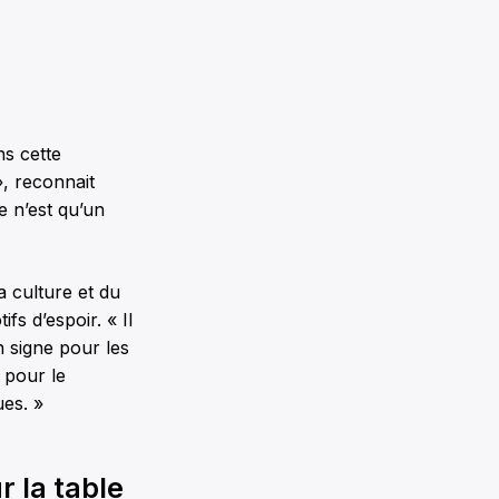
ns cette
», reconnait
e n’est qu’un
a culture et du
fs d’espoir. « Il
n signe pour les
 pour le
es. »
 la table