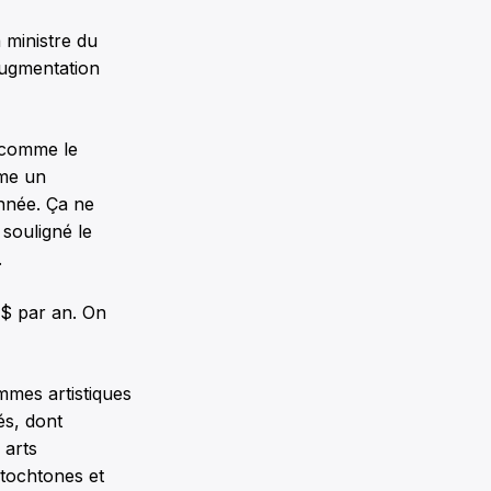
 ministre du
augmentation
, comme le
mme un
nnée. Ça ne
 souligné le
.
 $ par an. On
mmes artistiques
és, dont
 arts
utochtones et