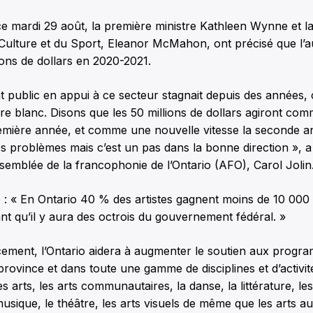
e mardi 29 août, la première ministre Kathleen Wynne et la
 Culture et du Sport, Eleanor McMahon, ont précisé que l’
lions de dollars en 2020-2021.
t public en appui à ce secteur stagnait depuis des années
vre blanc. Disons que les 50 millions de dollars agiront co
remière année, et comme une nouvelle vitesse la seconde a
es problèmes mais c’est un pas dans la bonne direction », a
ssemblée de la francophonie de l’Ontario (AFO), Carol Jolin
 : « En Ontario 40 % des artistes gagnent moins de 10 000
t qu’il y aura des octrois du gouvernement fédéral. »
ement, l’Ontario aidera à augmenter le soutien aux progra
 province et dans toute une gamme de disciplines et d’activit
es arts, les arts communautaires, la danse, la littérature, les
musique, le théâtre, les arts visuels de même que les arts a