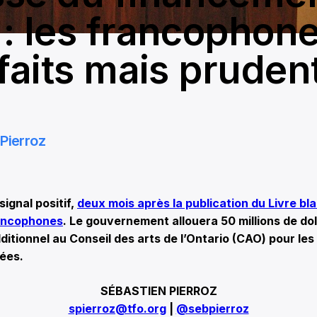
: les francophon
sfaits mais pruden
Pierroz
ignal positif,
deux mois après la publication du Livre bla
rancophones
. Le gouvernement allouera 50 millions de dol
itionnel au Conseil des arts de l’Ontario (CAO) pour les
ées.
SÉBASTIEN PIERROZ
spierroz@tfo.org
|
@sebpierroz