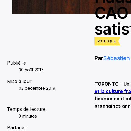
CAO 
sati
POLITIQUE
Par
Sébastien 
Publié le
30 août 2017
Mise à jour
TORONTO – Un s
02 décembre 2019
et la culture f
financement add
prochaines ann
Temps de lecture
3 minutes
Partager