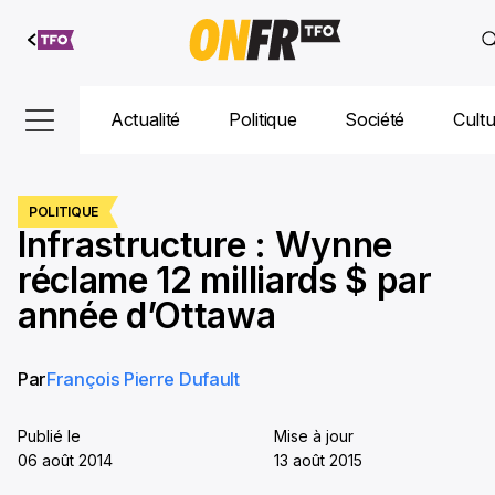
Aller au
contenu
Actualité
Politique
Société
Cult
POLITIQUE
Infrastructure : Wynne
réclame 12 milliards $ par
année d’Ottawa
Par
François Pierre Dufault
Publié le
Mise à jour
06 août 2014
13 août 2015