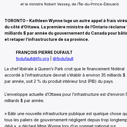
et le ministre Robert Vessey, de l’Île-du-Prince-Édouard.
TORONTO – Kathleen Wynne loge un autre appel à frais viré
du côté d’Ottawa. La première ministre de l’Ontario réclame 
milliards $ par année du gouvernement du Canada pour bâti
et retaper l’infrastructure de sa province.
FRANÇOIS PIERRE DUFAULT
fpdufault@tfo.org
|
@fpdufault
La chef libérale à Queen’s Park croit que le financement fédéral
accordé à l’infrastructure devrait s’établir à environ 35 milliards $
par année, soit 2 % du produit intérieur brut (PIB) du pays.
L’enveloppe actuelle d’Ottawa pour l’infrastructure est d’environ 
milliards $ par année.
« Bâtir une nouvelle infrastructure publique est quelque chose q
tous les paliers de gouvernement négligent depuis trop longtem
déjà », a déclaré Mme Wynne lors d’un sommet national sur