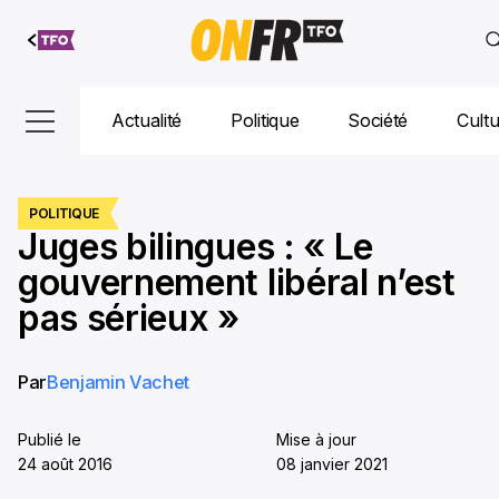
Aller au
contenu
Actualité
Politique
Société
Cult
POLITIQUE
Juges bilingues : « Le
gouvernement libéral n’est
pas sérieux »
Par
Benjamin Vachet
Publié le
Mise à jour
24 août 2016
08 janvier 2021