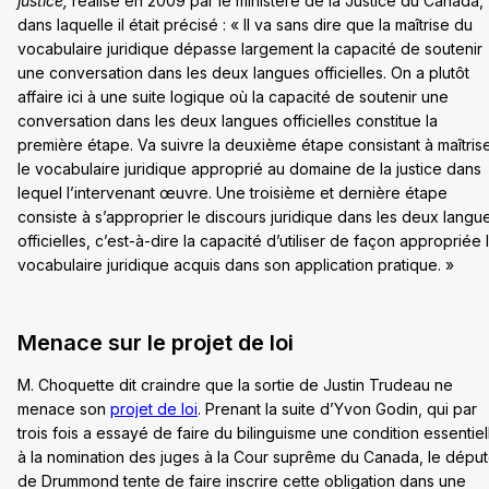
justice,
réalisé en 2009 par le minist
è
re de la Justice du Canada,
dans laquelle il était précisé : « Il va sans dire que la ma
î
trise du
vocabulaire juridique d
é
passe largement la capacit
é
de soutenir
une conversation dans les deux langues officielles. On a plut
ô
t
affaire ici
à
une suite logique o
ù
la capacit
é
de soutenir une
conversation dans les deux langues officielles constitue la
premi
è
re
é
tape. Va suivre la deuxi
è
me
é
tape consistant
à
ma
î
tris
le vocabulaire juridique appropri
é
au domaine de la justice dans
lequel l’intervenant
œu
vre. Une troisi
è
me et derni
è
re
é
tape
consiste
à
s’approprier le discours juridique dans les deux langu
officielles, c’est-
à
-dire la capacit
é
d’utiliser de fa
ç
on appropri
é
e 
vocabulaire juridique acquis dans son application pratique. »
Menace sur le projet de loi
M. Choquette dit craindre que la sortie de Justin Trudeau ne
menace son
projet de loi
. Prenant la suite d’Yvon Godin, qui par
trois fois a essayé de faire du bilinguisme une condition essentiel
à la nomination des juges à la Cour suprême du Canada, le dépu
de Drummond tente de faire inscrire cette obligation dans une