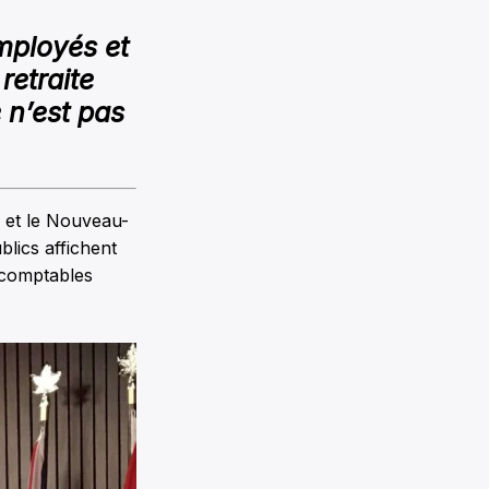
employés et
retraite
 n’est pas
e et le Nouveau-
blics affichent
 comptables