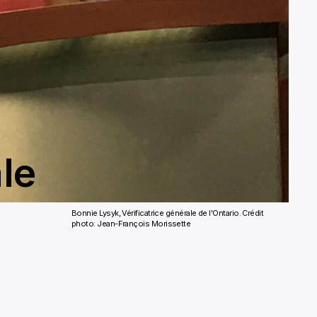
ale
Bonnie Lysyk, Vérificatrice générale de l'Ontario.
Crédit
photo: Jean-François Morissette