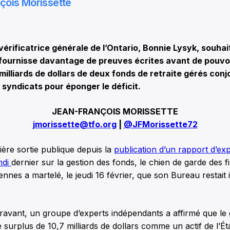
çois Morissette
rificatrice générale de l’Ontario, Bonnie Lysyk, souhai
urnisse davantage de preuves écrites avant de pouvoir 
 milliards de dollars de deux fonds de retraite gérés conj
 syndicats pour éponger le déficit.
JEAN-FRANÇOIS MORISSETTE
jmorissette@tfo.org
|
@JFMorissette72
ère sortie publique depuis la
publication d’un rapport d’ex
ndi
dernier sur la gestion des fonds, le chien de garde des 
ennes a martelé, le jeudi 16 février, que son Bureau restait 
aravant, un groupe d’experts indépendants a affirmé que l
le surplus de 10,7 milliards de dollars comme un actif de l’É