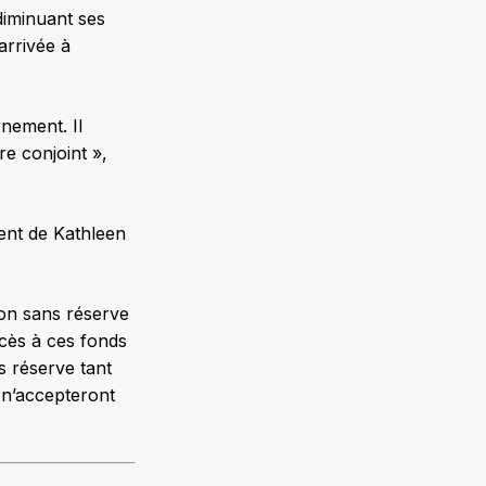
diminuant ses
arrivée à
rnement. Il
e conjoint »,
ent de Kathleen
on sans réserve
ccès à ces fonds
s réserve tant
 n’accepteront