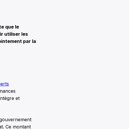
te que le
utiliser les
ointement par la
perts
finances
intègre et
e gouvernement
tat. Ce montant