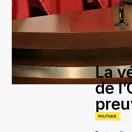
La vé
de l
preu
POLITIQUE