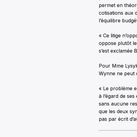
permet en théori
cotisations aux d
l’équilibre budg
« Ce litige n’op
oppose plutôt le
s’est exclamée B
Pour Mme Lysyk,
Wynne ne peut co
« Le problème e
à l’égard de ses
sans aucune rest
que les deux syn
pas par écrit d’a