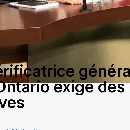
rificatrice génér
’Ontario exige des
ves