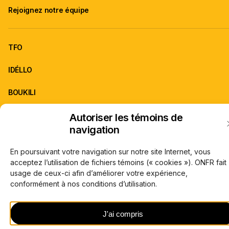
Rejoignez notre équipe
TFO
IDÉLLO
BOUKILI
Autoriser les témoins de
ONFR est la franchise d'information de TFO.
navigation
À propos de TFO
Carrières
© Office des télécommunications éducatives de langue française de l’Onta
En poursuivant votre navigation sur notre site Internet, vous
(TFO) 2026
acceptez l’utilisation de fichiers témoins (« cookies »). ONFR fait
usage de ceux-ci afin d’améliorer votre expérience,
conformément à nos conditions d’utilisation.
J'ai compris