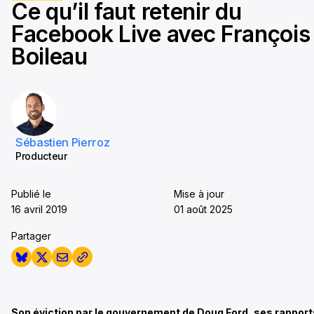
Ce qu’il faut retenir du
seconds
Facebook Live avec François
Boileau
Sébastien Pierroz
Producteur
Publié le
Mise à jour
16 avril 2019
01 août 2025
Partager
Son éviction par le gouvernement de Doug Ford, ses rapport