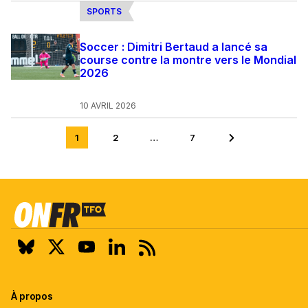
SPORTS
Soccer : Dimitri Bertaud a lancé sa
course contre la montre vers le Mondial
2026
10 AVRIL 2026
1
2
…
7
Aller
Aller
Aller à la page su
à
à
la
la
page
page
2
7
sur
sur
7
7
À propos