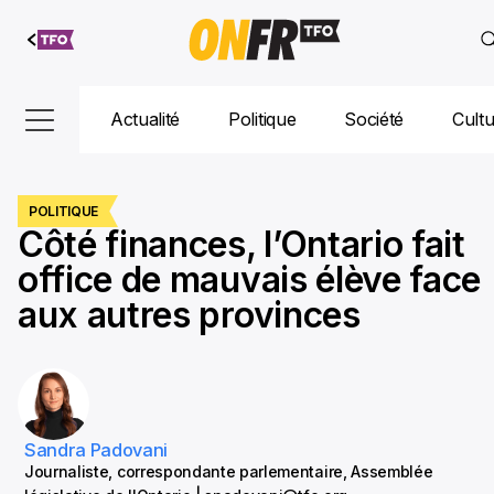
Aller au
contenu
Actualité
Politique
Société
Cult
POLITIQUE
Côté finances, l’Ontario fait
office de mauvais élève face
aux autres provinces
Sandra Padovani
Journaliste, correspondante parlementaire, Assemblée