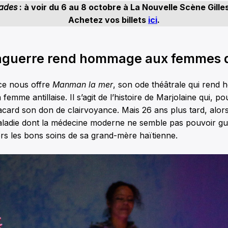
sades
: à voir du 6 au 8 octobre à La Nouvelle Scène Gille
Achetez vos billets
ici
.
aguerre rend hommage aux femmes d
rice nous offre
Manman la mer
, son ode théâtrale qui rend
la femme antillaise. Il s’agit de l’histoire de Marjolaine qui, po
card son don de clairvoyance. Mais 26 ans plus tard, alors 
aladie dont la médecine moderne ne semble pas pouvoir guér
rs les bons soins de sa grand-mère haïtienne.