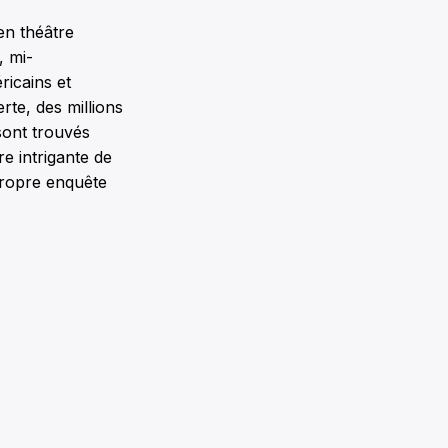
en théâtre
, mi-
ricains et
rte, des millions
sont trouvés
e intrigante de
 propre enquête