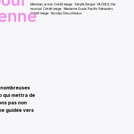
Manman, la mer. Crédit image : Sibylle Berger. VACHES, the
ienne
musical. Crédit image : Marianne Duval. Pacific Palisades.
Crédit image : Nicolas Descôteaux.
e nombreuses
o qui mettra de
ions pas non
he guidée vers