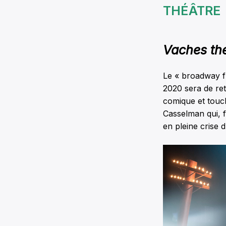
THÉÂTRE
Vaches th
Le « broadway fr
2020 sera de ret
comique et touc
Casselman qui, 
en pleine crise 