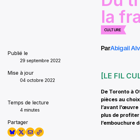
la f
CULTURE
Par
Abigail Al
Publié le
29 septembre 2022
Mise à jour
[LE FIL C
04 octobre 2022
De Toronto à O
pièces au choix
Temps de lecture
l’avant l’œuvre
4 minutes
plus de profite
Partager
l’embouchure de