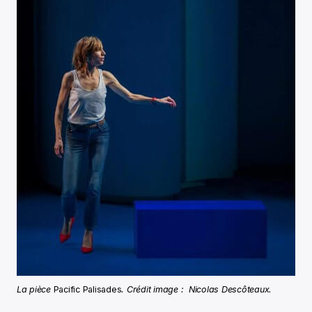
La pièce
Pacific Palisades
. Crédit image : Nicolas Descôteaux.