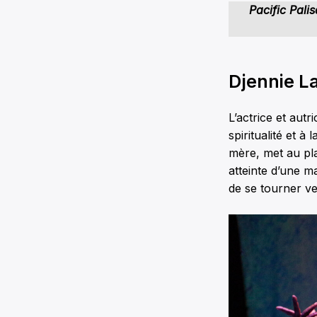
Pacific Pali
Djennie L
L’actrice et aut
spiritualité et à 
mère, met au pla
atteinte d’une m
de se tourner ve