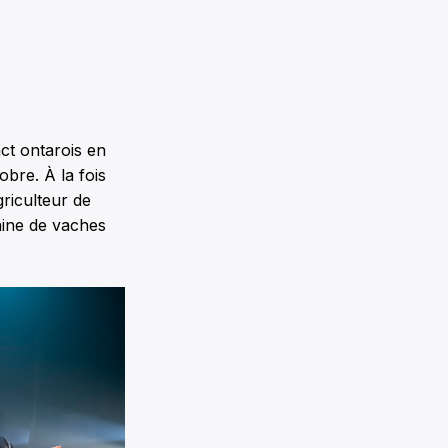
ct ontarois en
bre. À la fois
griculteur de
aine de vaches