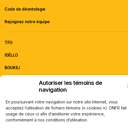
Code de déontologie
Rejoignez notre équipe
TFO
IDÉLLO
BOUKILI
Autoriser les témoins de
ONFR est la franchise d'information de TFO.
navigation
À propos de TFO
Carrières
© Office des télécommunications éducatives de langue française de l’Onta
En poursuivant votre navigation sur notre site Internet, vous
(TFO) 2026
acceptez l’utilisation de fichiers témoins (« cookies »). ONFR fait
usage de ceux-ci afin d’améliorer votre expérience,
conformément à nos conditions d’utilisation.