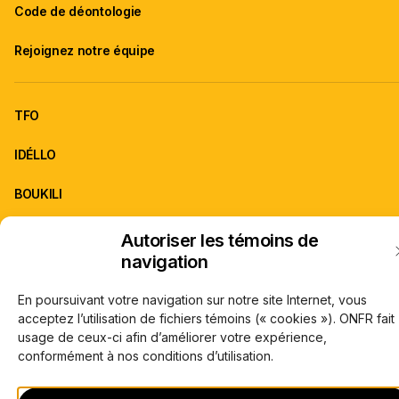
Code de déontologie
Rejoignez notre équipe
TFO
IDÉLLO
BOUKILI
Autoriser les témoins de
ONFR est la franchise d'information de TFO.
navigation
À propos de TFO
Carrières
© Office des télécommunications éducatives de langue française de l’Onta
En poursuivant votre navigation sur notre site Internet, vous
(TFO) 2026
acceptez l’utilisation de fichiers témoins (« cookies »). ONFR fait
usage de ceux-ci afin d’améliorer votre expérience,
conformément à nos conditions d’utilisation.