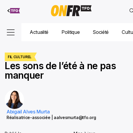
Aller au
contenu
Actualité
Politique
Société
Cult
FIL CULTUREL
Les sons de l’été à ne pas
manquer
Abigail Alves Murta
Réalisatrice-associée | aalvesmurta@tfo.org