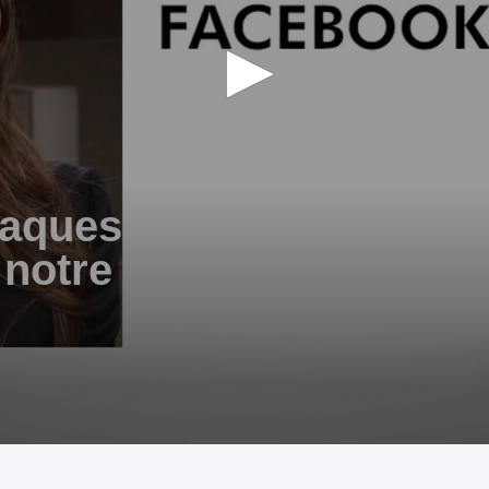
taques
notre