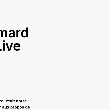
imard
Live
, était notre
ir aux propos de