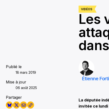
0
seconds
Volume
VIDÉOS
90%
Les v
atta
dans
Publié le
18 mars 2019
Étienne Fort
Mise à jour
06 août 2025
Partager
La députée ind
invitée ce lund