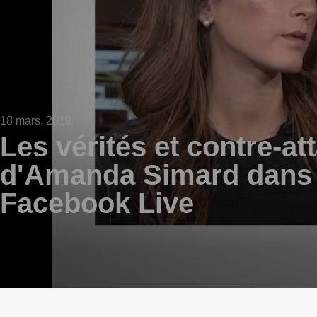
18 mars, 2019
Les vérités et contre-at
d'Amanda Simard dans 
Facebook Live
0
seconds
of