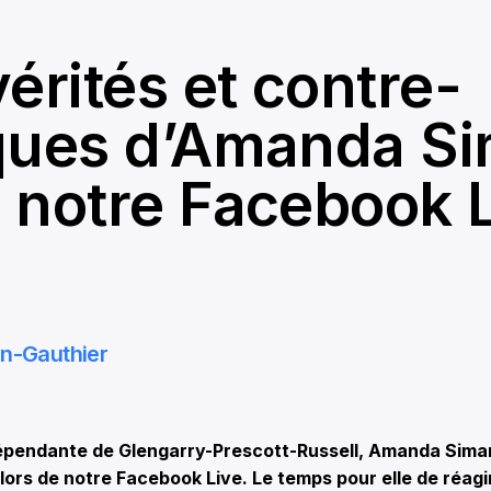
érités et contre-
ques d’Amanda S
 notre Facebook 
in-Gauthier
épendante de Glengarry-Prescott-Russell, Amanda Simard
i lors de notre Facebook Live. Le temps pour elle de réag