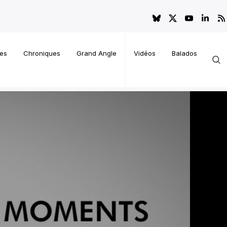
es
Chroniques
Grand Angle
Vidéos
Balados