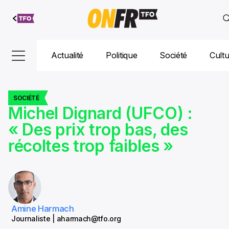
Aller au
contenu
Actualité
Politique
Société
Cult
SOCIÉTÉ
Michel Dignard (UFCO) :
« Des prix trop bas, des
récoltes trop faibles »
Amine Harmach
Journaliste | aharmach@tfo.org