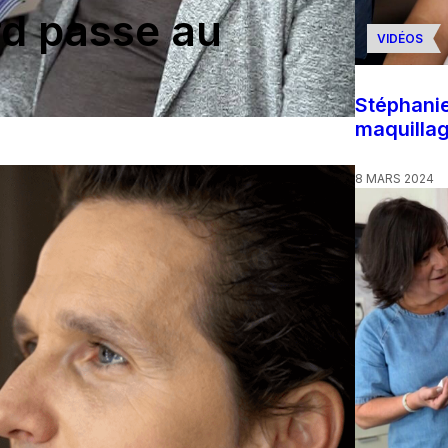
rd passe au
VIDÉOS
Stéphani
maquilla
8 MARS 2024