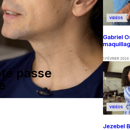
VIDÉOS
Gabriel 
maquilla
1 FÉVRIER 2024
ôté passe
e
VIDÉOS
Jezebel B