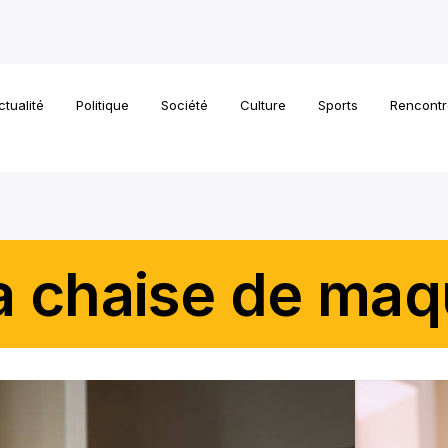
ctualité
Politique
Société
Culture
Sports
Rencontr
a chaise de maq
alistes et invités d'ONFR depuis près d'une décennie. Sa fo