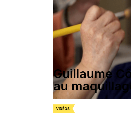
Guillaume C
au maquillag
VIDÉOS