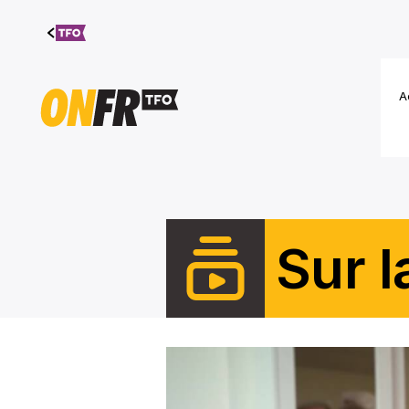
Aller au
contenu
A
Sur l
Julie Champagne maquille les journ