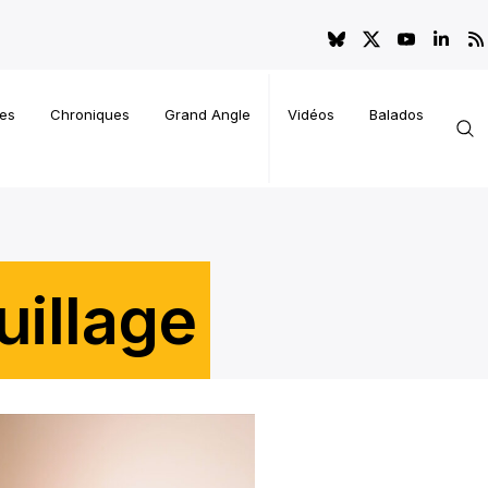
es
Chroniques
Grand Angle
Vidéos
Balados
uillage
rce? Mettre les gens à l'aise tout en leur donnant fière al