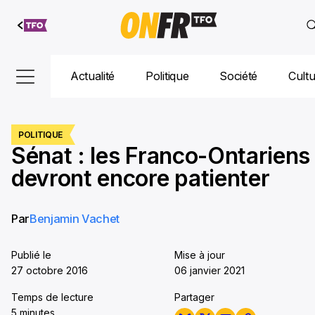
Aller au
contenu
Actualité
Politique
Société
Cult
POLITIQUE
Sénat : les Franco-Ontariens
devront encore patienter
Par
Benjamin Vachet
Publié le
Mise à jour
27 octobre 2016
06 janvier 2021
Temps de lecture
Partager
5 minutes