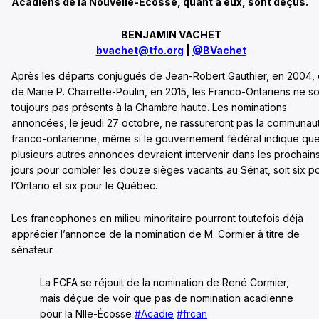
Acadiens de la Nouvelle-Écosse, quant à eux, sont déçus.
BENJAMIN VACHET
bvachet@tfo.org
|
@BVachet
Après les départs conjugués de Jean-Robert Gauthier, en 2004, 
de Marie P. Charrette-Poulin, en 2015, les Franco-Ontariens ne so
toujours pas présents à la Chambre haute. Les nominations
annoncées, le jeudi 27 octobre, ne rassureront pas la communau
franco-ontarienne, même si le gouvernement fédéral indique qu
plusieurs autres annonces devraient intervenir dans les prochain
jours pour combler les douze sièges vacants au Sénat, soit six p
l’Ontario et six pour le Québec.
Les francophones en milieu minoritaire pourront toutefois déjà
apprécier l’annonce de la nomination de M. Cormier à titre de
sénateur.
La FCFA se réjouit de la nomination de René Cormier,
mais déçue de voir que pas de nomination acadienne
pour la Nlle-Écosse
#Acadie
#frcan