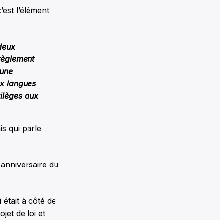
’est l’élément
 deux
 règlement
 une
ux langues
vilèges aux
is qui parle
e anniversaire du
était à côté de
jet de loi et