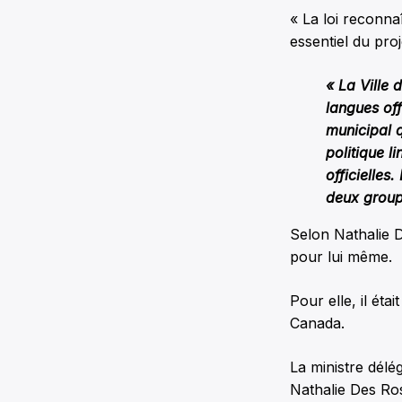
« La loi reconnaî
essentiel du pro
« La Ville 
langues off
municipal q
politique l
officielles
deux groupe
Selon Nathalie De
pour lui même.
Pour elle, il éta
Canada.
La ministre délé
Nathalie Des Ros