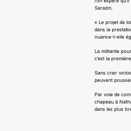
l’on espère qu’i
Sarazin.
« Le projet de lo
dans la prestati
nuance-t-elle é
La militante pour
c’est la premièr
Sans crier vict
peuvent pousser
Par voie de com
chapeau à Natha
dans les plus bre