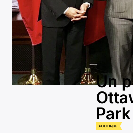
Un pr
Otta
Park
POLITIQUE