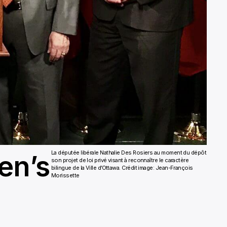
La députée libérale Nathalie Des Rosiers au moment du dépôt
en’s
son projet de loi privé visant à reconnaître le caractère
bilingue de la Ville d’Ottawa.
Crédit image: Jean-François
Morissette