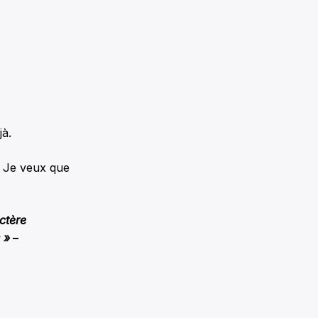
jà.
. Je veux que
ctère
 »
–