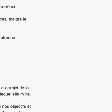
ourd’hui.
ices, malgré le
’automne
du projet de loi
quel elle milite.
 nos objectifs et