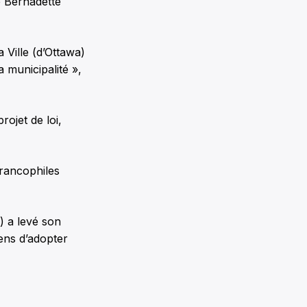
e Bernadette
 Ville (d’Ottawa)
 municipalité »,
rojet de loi,
francophiles
) a levé son
ens d’adopter