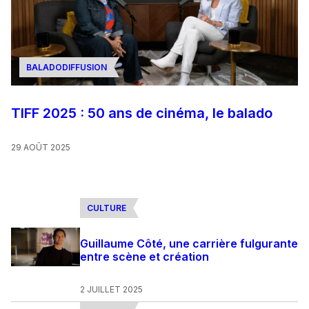
BALADODIFFUSION
TIFF 2025 : 50 ans de cinéma, le balado
29 AOÛT 2025
CULTURE
Guillaume Côté, une carrière fulgurante
entre scène et création
2 JUILLET 2025