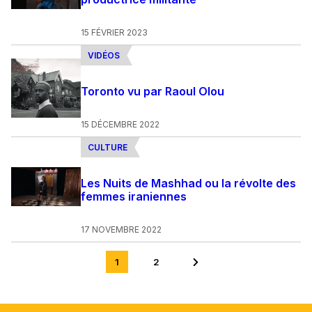
15 FÉVRIER 2023
VIDÉOS
Toronto vu par Raoul Olou
15 DÉCEMBRE 2022
CULTURE
Les Nuits de Mashhad ou la révolte des
femmes iraniennes
17 NOVEMBRE 2022
1
2
Aller
Aller à la page suivante
à
la
page