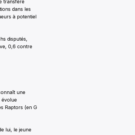
re transféré
tions dans les
ueurs à potentiel
hs disputés,
ive, 0,6 contre
connaît une
e évolue
es Raptors (en G
 lui, le jeune