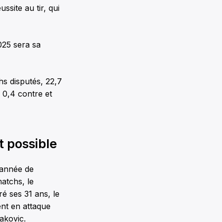
ssite au tir, qui
025 sera sa
s disputés, 22,7
 0,4 contre et
t possible
 année de
matchs, le
é ses 31 ans, le
ent en attaque
jakovic.