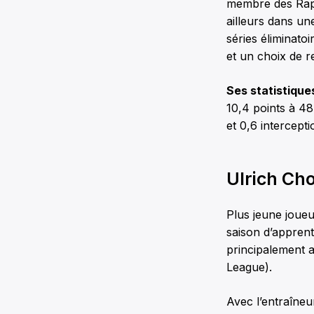
membre des Raptor
ailleurs dans un
séries éliminato
et un choix de 
Ses statistique
10,4 points à 48
et 0,6 intercept
Ulrich Ch
Plus jeune joue
saison d’appren
principalement 
League).
Avec l’entraîneu