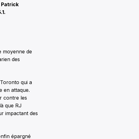
 Patrick
.1.
une moyenne de
arien des
 Toronto qui a
e en attaque.
r contre les
-là que RJ
ur impactant des
enfin épargné