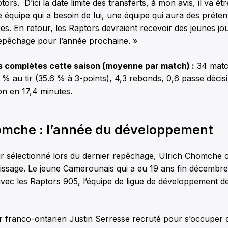
s. D’ici la date limite des transferts, à mon avis, il va êt
e équipe qui a besoin de lui, une équipe qui aura des préten
ires. En retour, les Raptors devraient recevoir des jeunes jo
repêchage pour l’année prochaine. »
s complètes cette saison (moyenne par match) :
34 matc
 % au tir (35.6 % à 3-points), 4,3 rebonds, 0,6 passe décis
ion en 17,4 minutes.
omche : l’année du développement
ur sélectionné lors du dernier repêchage, Ulrich Chomche 
tissage. Le jeune Camerounais qui a eu 19 ans fin décembr
avec les Raptors 905, l’équipe de ligue de développement d
r franco-ontarien Justin Serresse recruté pour s’occuper de