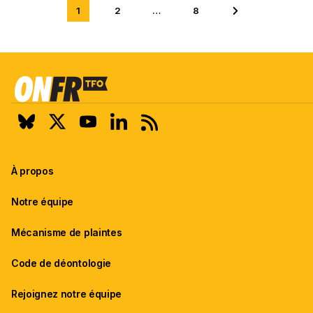
1
2
…
8
Aller
Aller
Aller à la page su
à
à
la
la
page
page
2
8
sur
sur
8
8
À propos
Notre équipe
Mécanisme de plaintes
Code de déontologie
Rejoignez notre équipe