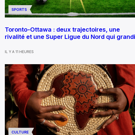
SPORTS
Toronto-Ottawa : deux trajectoires, une
rivalité et une Super Ligue du Nord qui grandi
IL Y A 11 HEURES
CULTURE