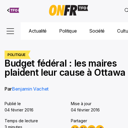
Aller au
contenu
Actualité
Politique
Société
Cult
POLITIQUE
Budget fédéral : les maires
plaident leur cause à Ottawa
Par
Benjamin Vachet
Publié le
Mise à jour
04 février 2016
04 février 2016
Temps de lecture
Partager
3 minutes