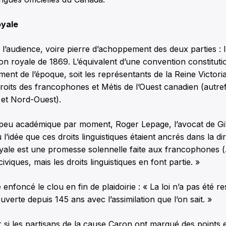
oyale
e l’audience, voire pierre d’achoppement des deux parties : l
on royale de 1869. L’équivalent d’une convention constituti
ent de l’époque, soit les représentants de la Reine Victoria
roits des francophones et Métis de l’Ouest canadien (autre
 et Nord-Ouest).
peu académique par moment, Roger Lepage, l’avocat de Gil
l’idée que ces droits linguistiques étaient ancrés dans la dir
yale est une promesse solennelle faite aux francophones (
civiques, mais les droits linguistiques en font partie. »
nfoncé le clou en fin de plaidoirie : « La loi n’a pas été re
uverte depuis 145 ans avec l’assimilation que l’on sait. »
oir si les partisans de la cause Caron ont marqué des points 