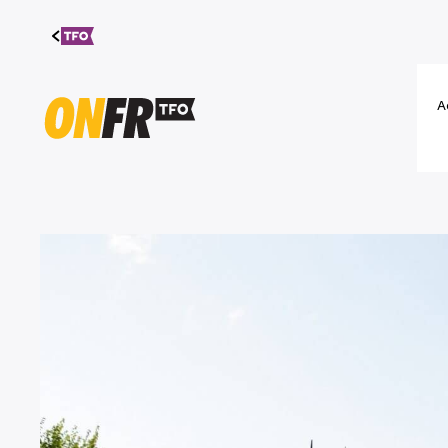
Aller au
contenu
A