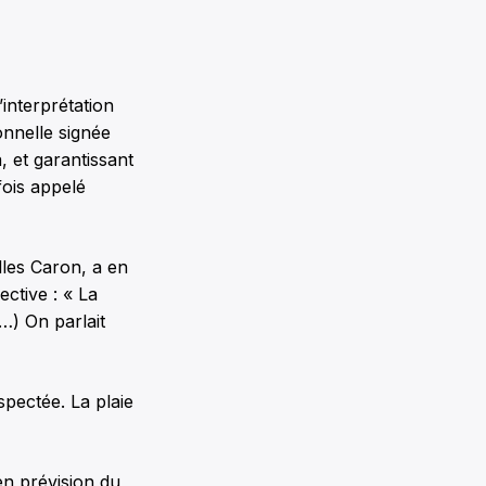
’interprétation
onnelle signée
, et garantissant
fois appelé
les Caron, a en
ective : « La
…) On parlait
spectée. La plaie
en prévision du