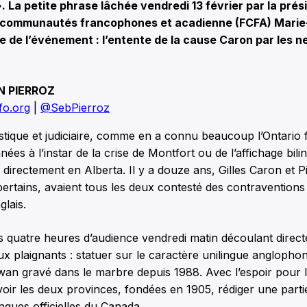
 La petite phrase lâchée vendredi 13 février par la prés
 communautés francophones et acadienne (FCFA) Mari
re de l’événement : l’entente de la cause Caron par les ne
N PIERROZ
fo.org
|
@SebPierroz
istique et judiciaire, comme en a connu beaucoup l’Ontari
ées à l’instar de la crise de Montfort ou de l’affichage bili
directement en Alberta. Il y a douze ans, Gilles Caron et P
rtains, avaient tous les deux contesté des contraventions
lais.
s quatre heures d’audience vendredi matin découlant direc
deux plaignants : statuer sur le caractère unilingue anglophon
an gravé dans le marbre depuis 1988. Avec l’espoir pour l
voir les deux provinces, fondées en 1905, rédiger une partie
ngues officielles du Canada.