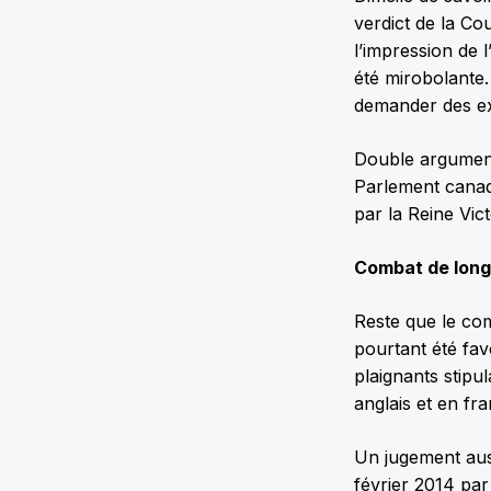
verdict de la Co
l’impression de 
été mirobolante.
demander des exp
Double argumenta
Parlement canad
par la Reine Vict
Combat de long
Reste que le com
pourtant été fa
plaignants stipul
anglais et en fra
Un jugement auss
février 2014 par