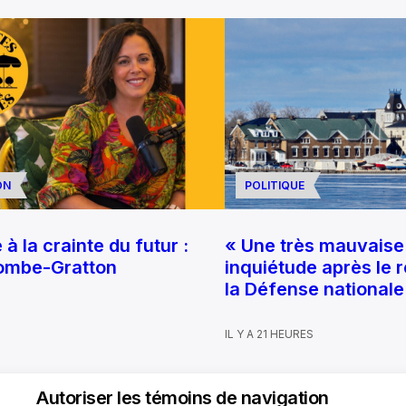
ON
POLITIQUE
à la crainte du futur :
« Une très mauvaise 
ombe-Gratton
inquiétude après le r
la Défense nationale
IL Y A 21 HEURES
Autoriser les témoins de navigation