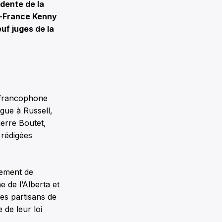
idente de la
e-France Kenny
uf juges de la
o francophone
ngue à Russell,
ierre Boutet,
 rédigées
tement de
e de l’Alberta et
es partisans de
 de leur loi