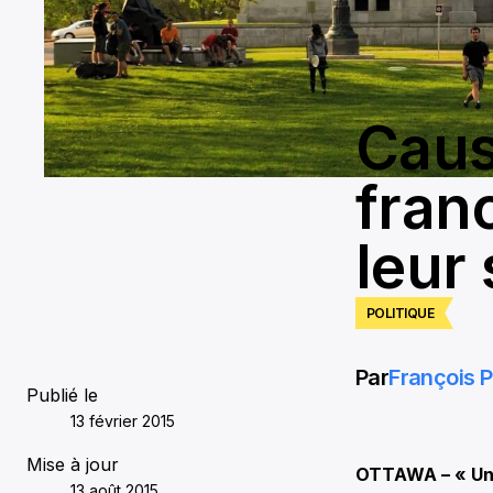
Caus
fran
leur 
POLITIQUE
Par
François P
Publié le
13 février 2015
Mise à jour
OTTAWA – « Un 
13 août 2015