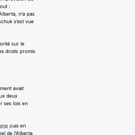
out :
Alberta, n’a pas
schuk s’est vue
rité sur le
s droits promis
ement avait
aux deux
er ses lois en
eine
p
uis en
el de l’Alberta