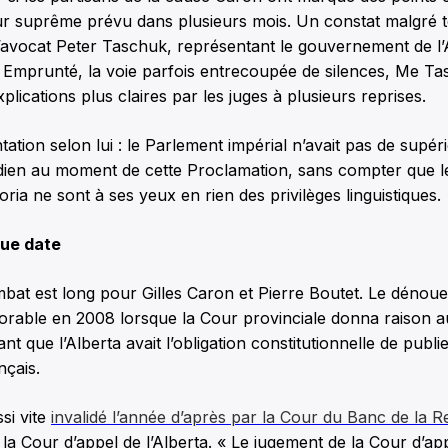
ur suprême prévu dans plusieurs mois. Un constat malgré t
l’avocat Peter Taschuk, représentant le gouvernement de l’
 Emprunté, la voie parfois entrecoupée de silences, Me Ta
lications plus claires par les juges à plusieurs reprises.
tion selon lui : le Parlement impérial n’avait pas de supério
ien au moment de cette Proclamation, sans compter que le
oria ne sont à ses yeux en rien des privilèges linguistiques.
ue date
bat est long pour Gilles Caron et Pierre Boutet. Le dénou
vorable en 2008 lorsque la Cour provinciale donna raison 
ant que l’Alberta avait l’obligation constitutionnelle de publi
nçais.
i vite
invalidé l’année d’après par la Cour du Banc de la R
 la Cour d’appel de l’Alberta. « Le jugement de la Cour d’app