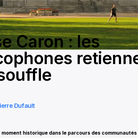
e Caron : les
cophones retienn
souffle
ierre Dufault
moment historique dans le parcours des communautés