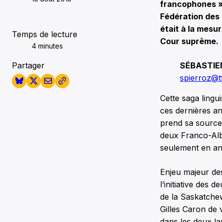
francophones ».
Fédération des
était à la mesu
Temps de lecture
Cour suprême.
4 minutes
Partager
SÉBASTIE
spierroz@t
Cette saga lingu
ces dernières ann
prend sa source 
deux Franco-Albe
seulement en ang
Enjeu majeur de
l’initiative des 
de la Saskatchew
Gilles Caron de 
dans les deux la