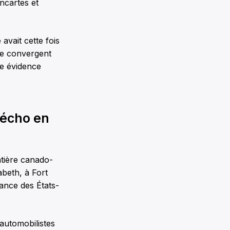
ancartes et
avait cette fois
ne convergent
te évidence
 écho en
ntière canado-
abeth, à Fort
nance des États-
’automobilistes