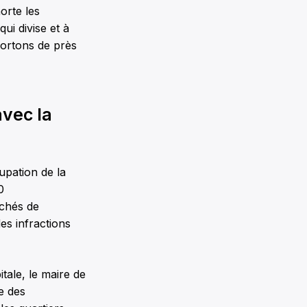
orte les
ui divise et à
sortons de près
vec la
upation de la
0
chés de
es infractions
tale, le maire de
e des