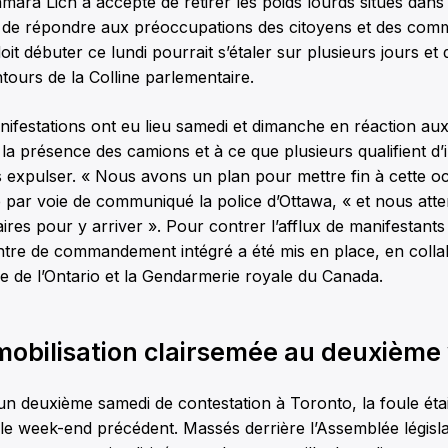
ara Lich a accepté de retirer les poids lourds situés dans 
in de répondre aux préoccupations des citoyens et des com
t débuter ce lundi pourrait s’étaler sur plusieurs jours et d
tours de la Colline parlementaire.
ifestations ont eu lieu samedi et dimanche en réaction au
a présence des camions et à ce que plusieurs qualifient d’i
es expulser. « Nous avons un plan pour mettre fin à cette o
re par voie de communiqué la police d’Ottawa, « et nous att
ires pour y arriver ». Pour contrer l’afflux de manifestants
ntre de commandement intégré a été mis en place, en colla
le de l’Ontario et la Gendarmerie royale du Canada.
obilisation clairsemée au deuxièm
n deuxième samedi de contestation à Toronto, la foule éta
 week-end précédent. Massés derrière l’Assemblée législat