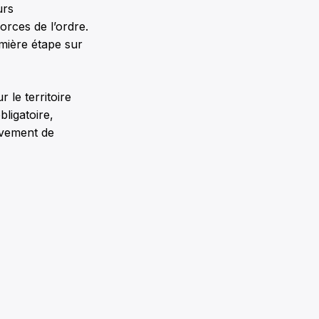
urs
orces de l’ordre.
emière étape sur
 le territoire
bligatoire,
uvement de