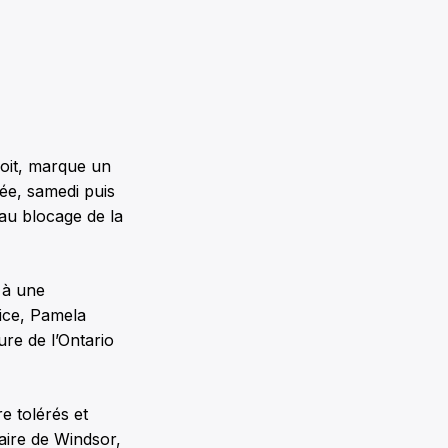
roit, marque un
sée, samedi puis
au blocage de la
e à une
lice, Pamela
re de l’Ontario
e tolérés et
aire de Windsor,