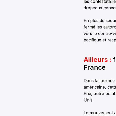
les contestataire
drapeaux canadi
En plus de sécur
fermé les autor
vers le centre-v
pacifique et res
AiIleurs :
f
France
Dans la journée 
américaine, cett
Érié, autre poin
Unis.
Le mouvement ant