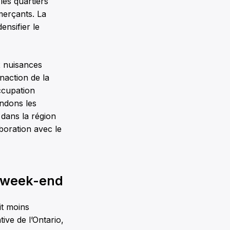
les quartiers
merçants. La
ensifier le
x nuisances
naction de la
ccupation
endons les
 dans la région
boration avec le
e week-end
it moins
ive de l’Ontario,