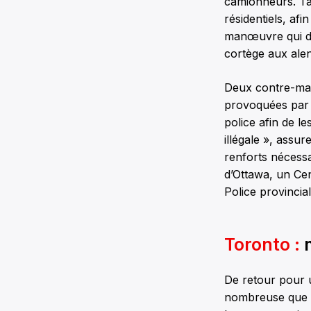
camionneurs. Tam
résidentiels, af
manœuvre qui doi
cortège aux alen
Deux contre-man
provoquées par l
police afin de l
illégale », assu
renforts nécessa
d’Ottawa, un Ce
Police provincia
Toronto :
m
De retour pour u
nombreuse que le