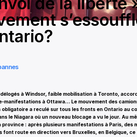
voi de la liberté »
ement s’essouffle
ntario?
bannes
délogés à Windsor, faible mobilisation à Toronto, accord
tre-manifestations à Ottawa… Le mouvement des camio
n obligatoire a reculé sur tous les fronts en Ontario au 
ns le Niagara où un nouveau blocage a vu le jour. Au m
a province : après plusieurs manifestations à Paris, des m
s font route en direction vers Bruxelles, en Belgique, ce 