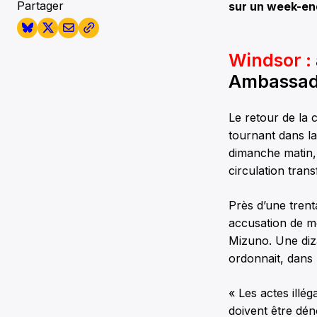
Partager
sur un week-end
Windsor :
Ambassad
Le retour de la 
tournant dans la
dimanche matin,
circulation trans
Près d’une trent
accusation de mé
Mizuno. Une diza
ordonnait, dans 
« Les actes illég
doivent être dé