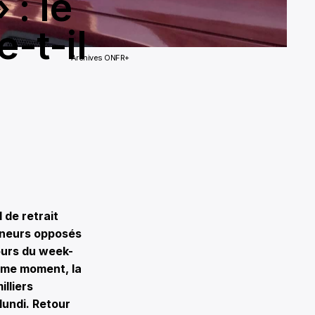
 : le
-t-il
Archives ONFR+
 de retrait
nneurs opposés
cours du week-
ême moment, la
illiers
lundi. Retour