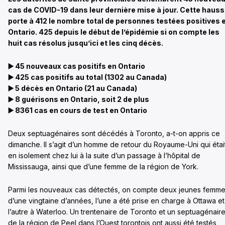
cas de COVID-19 dans leur dernière mise à jour. Cette haus
porte à 412 le nombre total de personnes testées positives 
Ontario. 425 depuis le début de l’épidémie si on compte les
huit cas résolus jusqu’ici et les cinq décès.
▶️
45 nouveaux cas positifs en Ontario
▶️
425 cas positifs au total (1302 au Canada)
▶️
5 décès en Ontario (21 au Canada)
▶️ 8 guérisons en Ontario, soit 2 de plus
▶️ 8361 cas en cours de test en Ontario
Deux septuagénaires sont décédés à Toronto, a-t-on appris ce
dimanche. ll s’agit d’un homme de retour du Royaume-Uni qui étai
en isolement chez lui à la suite d’un passage à l’hôpital de
Mississauga, ainsi que d’une femme de la région de York.
Parmi les nouveaux cas détectés, on compte deux jeunes femm
d’une vingtaine d’années, l’une a été prise en charge à Ottawa et
l’autre à Waterloo. Un trentenaire de Toronto et un septuagénair
de la région de Peel dans l’Ouest torontois ont aussi été testés