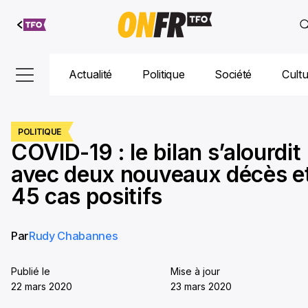
Aller au
contenu
Actualité
Politique
Société
Cult
POLITIQUE
COVID-19 : le bilan s’alourdit
avec deux nouveaux décès e
45 cas positifs
Par
Rudy Chabannes
Publié le
Mise à jour
22 mars 2020
23 mars 2020