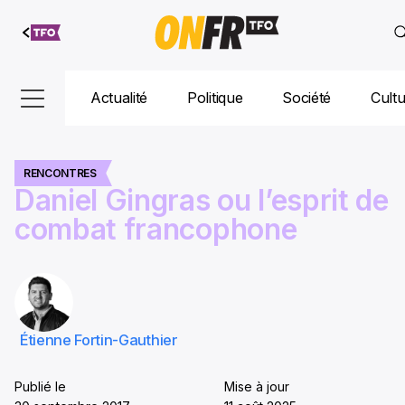
Aller au
contenu
Actualité
Politique
Société
Cult
RENCONTRES
Daniel Gingras ou l’esprit de
combat francophone
Étienne Fortin-Gauthier
Publié le
Mise à jour