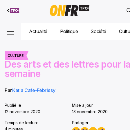
Aller au
contenu
Actualité
Politique
Société
Cult
CULTURE
Des arts et des lettres pour l
semaine
Par
Katia Café-Fébrissy
Publié le
Mise à jour
12 novembre 2020
13 novembre 2020
Temps de lecture
Partager
4 minutes