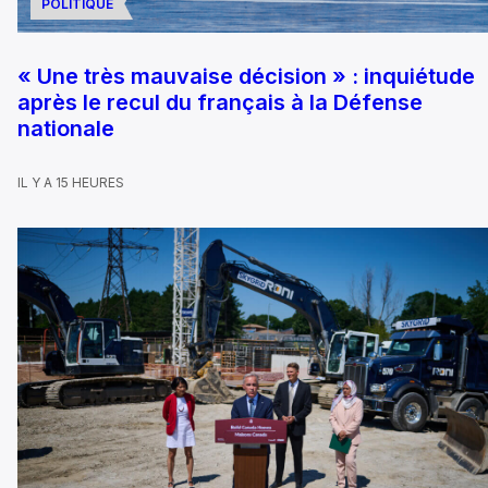
POLITIQUE
« Une très mauvaise décision » : inquiétude
après le recul du français à la Défense
nationale
IL Y A 15 HEURES