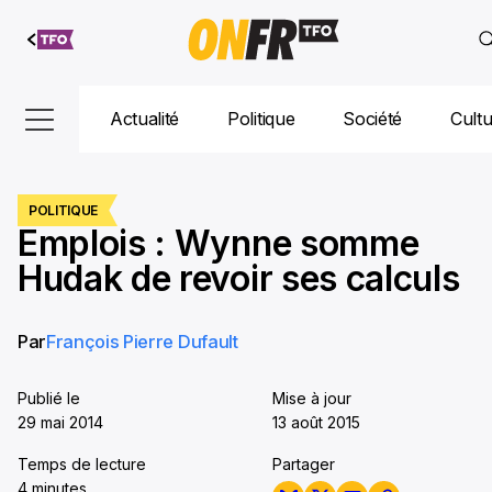
Aller au
contenu
Actualité
Politique
Société
Cult
POLITIQUE
Emplois : Wynne somme
Hudak de revoir ses calculs
Par
François Pierre Dufault
Publié le
Mise à jour
29 mai 2014
13 août 2015
Temps de lecture
Partager
4 minutes