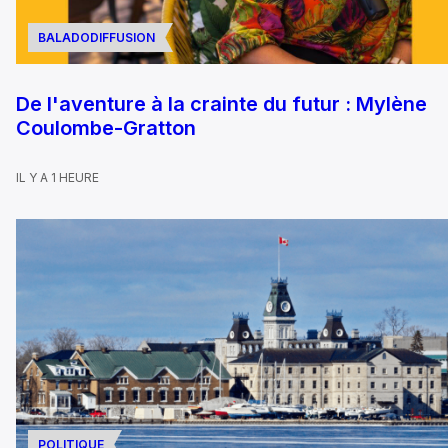
BALADODIFFUSION
De l'aventure à la crainte du futur : Mylène
Coulombe-Gratton
IL Y A 1 HEURE
POLITIQUE