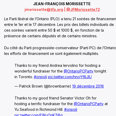
JEAN-FRANÇOIS MORISSETTE
jmorissette
@tfo.org
|
@
JFMorissette72
Le Parti libéral de l’Ontario (PLO) a tenu 21 soirées de financemen
entre le 1er et le 17 décembre. Les prix des billets individuels de
ces soirées varient entre 50 $ et 1000 $, en fonction de la
présence de certains députés et de certains ministres.
Du côté du Parti progressiste-conservateur (Parti PC) de l’Ontario
les efforts de financement se sont également multipliés.
Thanks to my friend Andrea Iervolino for hosting a
wonderful fundraiser for the
@OntarioPCParty
tonight
in Toronto.
#onpoli
pic.twitter.com/hncjYf8JlU
— Patrick Brown (@brownbarrie)
19 décembre 2016
Thanks to my good friend Senator Victor Oh for
hosting a terrific fundraiser for the
@OntarioPCParty
at
Yu Seafood in Richmond Hill.
#onpoli
pic.twitter.com/FWuOnK7j8q