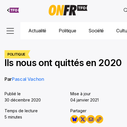
Aller au
contenu
Actualité
Politique
Société
Cult
POLITIQUE
Ils nous ont quittés en 2020
Par
Pascal Vachon
Publié le
Mise à jour
30 décembre 2020
04 janvier 2021
Temps de lecture
Partager
5 minutes