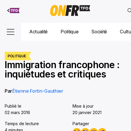
Aller au
contenu
Actualité
Politique
Société
Cult
POLITIQUE
Immigration francophone :
inquiétudes et critiques
Par
Étienne Fortin-Gauthier
Publié le
Mise à jour
02 mars 2016
20 janvier 2021
Temps de lecture
Partager
4 minutes