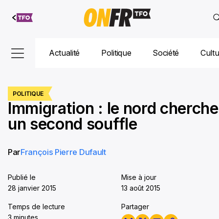
Aller au
contenu
Actualité
Politique
Société
Cult
POLITIQUE
Immigration : le nord cherche
un second souffle
Par
François Pierre Dufault
Publié le
Mise à jour
28 janvier 2015
13 août 2015
Temps de lecture
Partager
3 minutes