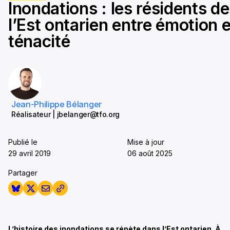
Inondations : les résidents de
seconds
l’Est ontarien entre émotion e
ténacité
Jean-Philippe Bélanger
Réalisateur | jbelanger@tfo.org
Publié le
Mise à jour
29 avril 2019
06 août 2025
Partager
L’histoire des inondations se répète dans l’Est ontarien. À