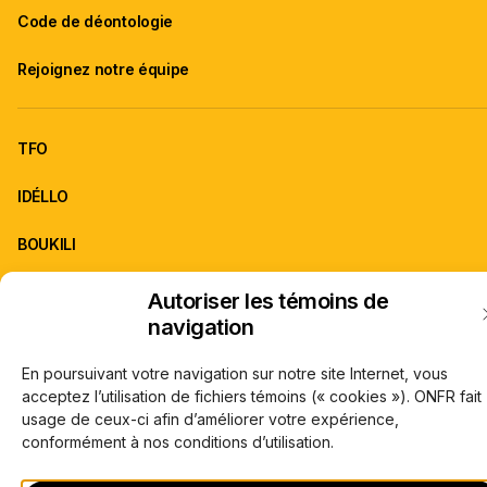
Code de déontologie
Rejoignez notre équipe
TFO
IDÉLLO
BOUKILI
Autoriser les témoins de
ONFR est la franchise d'information de TFO.
navigation
À propos de TFO
Carrières
© Office des télécommunications éducatives de langue française de l’Onta
En poursuivant votre navigation sur notre site Internet, vous
(TFO) 2026
acceptez l’utilisation de fichiers témoins (« cookies »). ONFR fait
usage de ceux-ci afin d’améliorer votre expérience,
conformément à nos conditions d’utilisation.