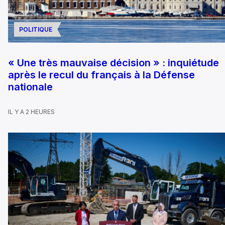
POLITIQUE
« Une très mauvaise décision » : inquiétude
après le recul du français à la Défense
nationale
IL Y A 2 HEURES