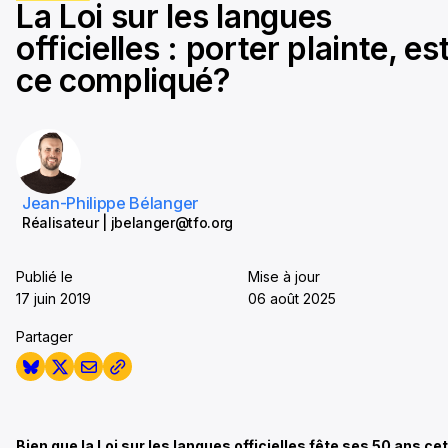
La Loi sur les langues
seconds
officielles : porter plainte, es
ce compliqué?
Jean-Philippe Bélanger
Réalisateur | jbelanger@tfo.org
Publié le
Mise à jour
17 juin 2019
06 août 2025
Partager
Bien que la Loi sur les langues officielles fête ses 50 ans ce