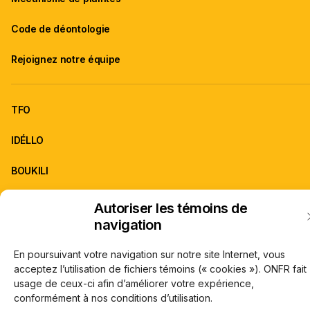
Code de déontologie
Rejoignez notre équipe
TFO
IDÉLLO
BOUKILI
Autoriser les témoins de
ONFR est la franchise d'information de TFO.
navigation
À propos de TFO
Carrières
© Office des télécommunications éducatives de langue française de l’Onta
En poursuivant votre navigation sur notre site Internet, vous
(TFO) 2026
acceptez l’utilisation de fichiers témoins (« cookies »). ONFR fait
usage de ceux-ci afin d’améliorer votre expérience,
conformément à nos conditions d’utilisation.