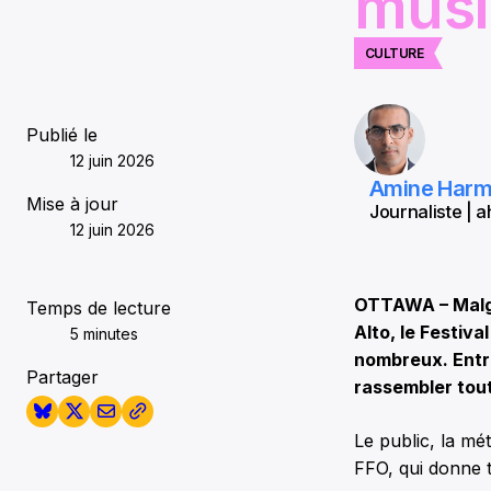
musi
CULTURE
Publié le
12 juin 2026
Amine Har
Mise à jour
Journaliste |
12 juin 2026
OTTAWA – Malgr
Temps de lecture
Alto, le Festiva
5 minutes
nombreux. Entre
Partager
rassembler tou
Le public, la mé
FFO, qui donne t