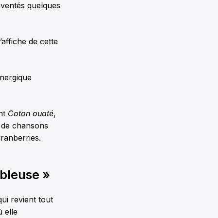
inventés quelques
affiche de cette
énergique
ent
Coton ouaté
,
ts de chansons
ranberries.
mbleuse »
ui revient tout
 elle