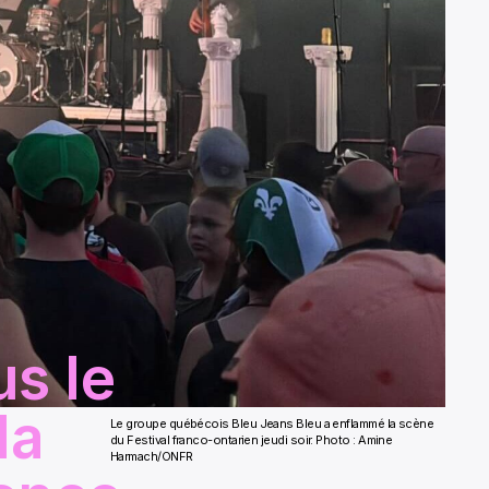
us le
la
Le groupe québécois Bleu Jeans Bleu a enflammé la scène
du Festival franco-ontarien jeudi soir. Photo : Amine
Harmach/ONFR