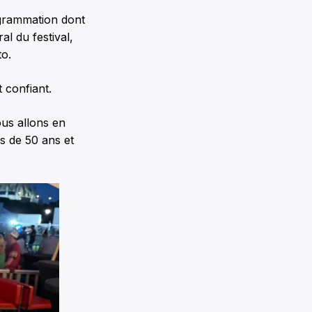
ogrammation dont
l du festival,
to.
 confiant.
ous allons en
us de 50 ans et