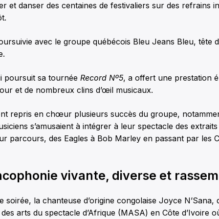
ter et danser des centaines de festivaliers sur des refrains 
t.
poursuivie avec le groupe québécois Bleu Jeans Bleu, tête d’
e.
i poursuit sa tournée
Record Nº5
, a offert une prestation 
ur et de nombreux clins d’œil musicaux.
s ont repris en chœur plusieurs succès du groupe, notamm
usiciens s’amusaient à intégrer à leur spectacle des extrai
ur parcours, des Eagles à Bob Marley en passant par les C
ncophonie vivante, diverse et rasse
 soirée, la chanteuse d’origine congolaise Joyce N’Sana, q
des arts du spectacle d’Afrique (MASA) en Côte d’Ivoire où