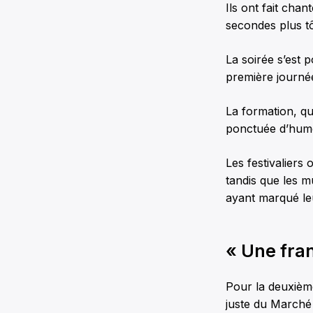
Ils ont fait chan
secondes plus tô
La soirée s’est 
première journé
La formation, qu
ponctuée d’humo
Les festivalier
tandis que les m
ayant marqué le
« Une fra
Pour la deuxième
juste du Marché 