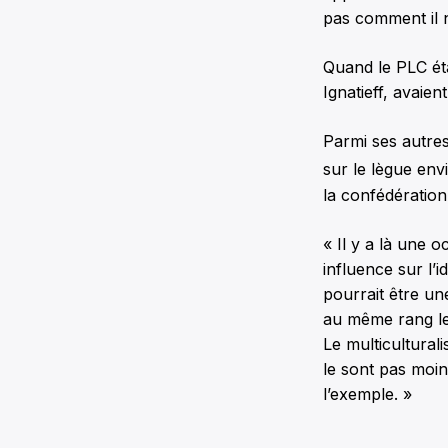
pas comment il n
Quand le PLC éta
Ignatieff, avaien
Parmi ses autre
sur le lègue env
la confédération
« Il y a là une o
influence sur l’i
pourrait être un
au même rang le
Le multicultural
le sont pas moin
l’exemple. »