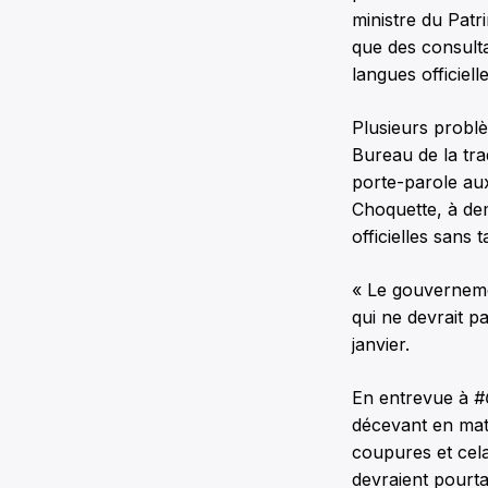
ministre du Patr
que des consulta
langues officiel
Plusieurs probl
Bureau de la tra
porte-parole au
Choquette, à de
officielles sans t
« Le gouvernemen
qui ne devrait pa
janvier.
En entrevue à
#
décevant en matiè
coupures et cela
devraient pourt