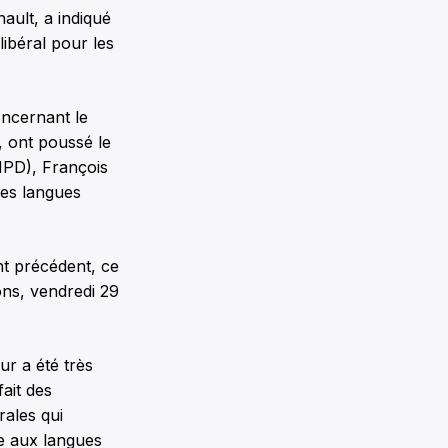
ault, a indiqué
libéral pour les
ncernant le
, ont poussé le
NPD), François
les langues
nt précédent, ce
ions, vendredi 29
ur a été très
fait des
rales qui
e aux langues