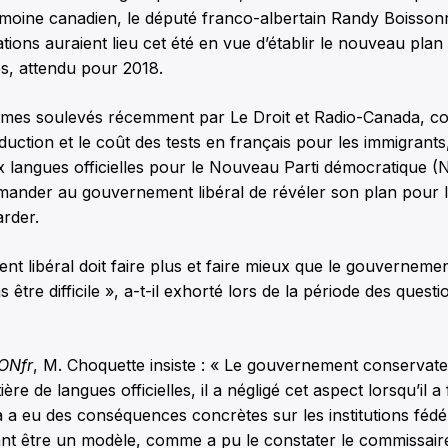
imoine canadien, le député franco-albertain Randy Boissonn
tions auraient lieu cet été en vue d’établir le nouveau plan 
les, attendu pour 2018.
èmes soulevés récemment par Le Droit et Radio-Canada, co
duction et le coût des tests en français pour les immigrants
x langues officielles pour le Nouveau Parti démocratique (
mander au gouvernement libéral de révéler son plan pour 
arder.
t libéral doit faire plus et faire mieux que le gouverneme
s être difficile », a-t-il exhorté lors de la période des quest
ONfr
, M. Choquette insiste : « Le gouvernement conservate
re de langues officielles, il a négligé cet aspect lorsqu’il a 
 a eu des conséquences concrètes sur les institutions fédé
ant être un modèle, comme a pu le constater le commissair