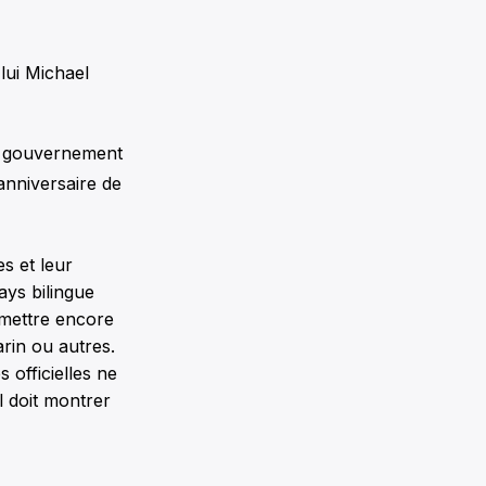
lui Michael
le gouvernement
nniversaire de
es et leur
ays bilingue
 mettre encore
rin ou autres.
 officielles ne
l doit montrer