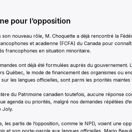
ne pour l’opposition
s son nouveau rôle, M. Choquette a déjà rencontré la Fédé
ncophones et acadienne (FCFA) du Canada pour connaître
 francophones en situation minoritaire.
emandes ont déjà été formulées auprès du gouvernement. L
s Québec, le mode de financement des organismes ou enco
 sur les langues officielles, sont parmi les priorités maintes
tère du Patrimoine canadien toutefois, aucune réponse conc
ue agenda ou priorités, malgré nos demandes répétées d’e
 Joly.
, les partis de l’opposition, comme le NPD, voient une oppor
s et son porte-parole aux langues officielles, Mario Beau