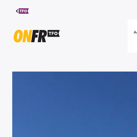
Aller au
contenu
A