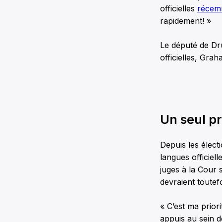
officielles
récem
rapidement! »
Le député de Dr
officielles, Gra
Un seul pr
Depuis les élect
langues officiel
juges à la Cour
devraient toutefo
« C’est ma prior
appuis au sein d