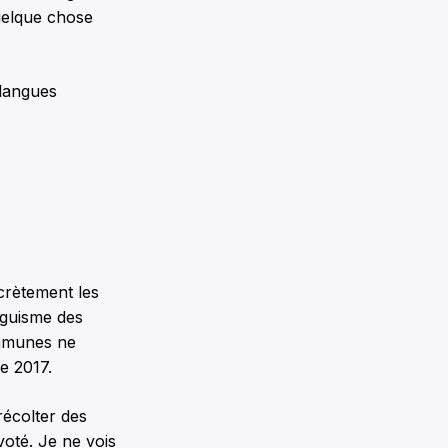
quelque chose
langues
ncrètement les
nguisme des
ommunes ne
ée 2017.
récolter des
voté. Je ne vois