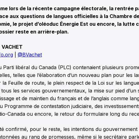
 lors de la récente campagne électorale, la rentrée p
lace aux questions de langues officielles à la Chambre
mie, le projet d’oléoduc Énergie Est ou encore, la lutte 
ossier reste en arrière-plan.
 VACHET
o.org
|
@BVachet
u Parti libéral du Canada (PLC) contenaient plusieurs prom
elles, telles que l’élaboration d’un nouveau plan pour les la
a Feuille de route, le plein respect de la Loi sur les langues
 tous les services gouvernementaux, la mise sur pied d’un s
tissage et de maintien du français et de l’anglais comme lan
u Programme de contestation judiciaire, des investissements
io-Canada ou encore, le retour du formulaire long du rec
été confirmé, pour le reste, les intentions du gouvernement l
ntonnées au rang de promesses, même si le secrétaire parl