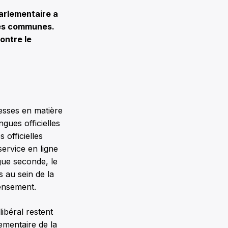
arlementaire a
 des communes.
contre le
esses en matière
ngues officielles
 officielles
ervice en ligne
gue seconde, le
 au sein de la
ensement.
ibéral restent
ementaire de la