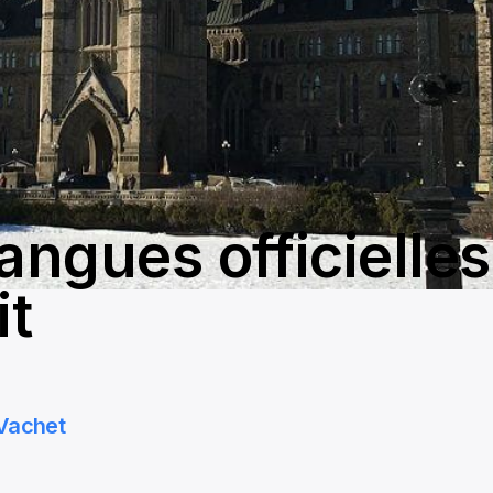
angues officielle
it
Vachet