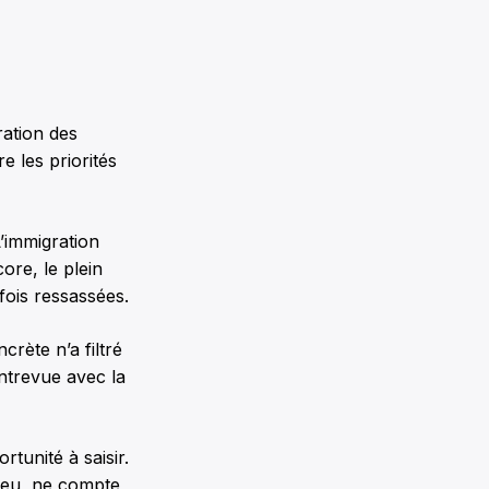
ration des
 les priorités
’immigration
re, le plein
 fois ressassées.
rète n’a filtré
ntrevue avec la
tunité à saisir.
lieu, ne compte