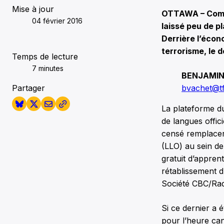
Mise à jour
OTTAWA – Comme
04 février 2016
laissé peu de p
Derrière l’écono
terrorisme, le d
Temps de lecture
7 minutes
BENJAMIN
Partager
bvachet@tf
La plateforme d
de langues offici
censé remplacer l
(LLO) au sein de
gratuit d’appren
rétablissement d
Société CBC/Rad
Si ce dernier a 
pour l’heure ca