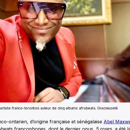
artiste franco-torontois auteur de cinq albums afrobeats. Gracieuseté
co-ontarien, d’origine française et sénégalaise
Abel Maxwe
obeats francophones, dont le dernier opus,
5 roses
, a été 