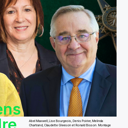
ens
dre
Abel Maxwell, Lise Bourgeois, Denis Poirier, Melinda
Chartrand, Claudette Gleeson et Ronald Bisson. Montage