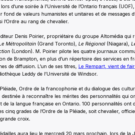
ors d’une soirée à l’Université de l’Ontario français (UOF), 
 fond de valeurs humanistes et unitaires et de messages d’e
si l’Ordre au rang de chevalier.
iteur Denis Poirier, propriétaire du groupe Altomédia qui 
Le Métropolitain
(Grand Toronto),
Le Régional
(Niagara),
L
ction
(London). M. Poirier pilote les quatre journaux comm
ion de Brampton, en plus d’un répertoire des services en f
s de diffusion. L’un de ses titres,
Le Rempart, vient de fai
liothèque Leddy de l’Université de Windsor.
Pléiade, Ordre de la francophonie et du dialogue des cultur
PF destinée à reconnaître les mérites des personnalités qui o
 de la langue française en Ontario. 100 personnalités ont d
s cinq grades de l’Ordre de la Pléiade, soit chevalier, offi
 grande croix.
dailles aura lieu le mercredi 20 mars prochain, lors de la