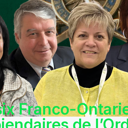
six Franco-Ontari
piendaires de l’Or