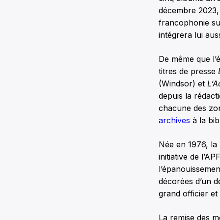
décembre 2023, l
francophonie sur
intégrera lui aus
De même que l’éd
titres de presse
(Windsor) et
L’A
depuis la rédact
chacune des zone
archives
à la bib
Née en 1976, la 
initiative de l’A
l’épanouissement
décorées d’un de
grand officier et
La remise des mé