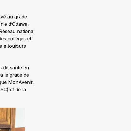
levé au grade
onie d’Ottawa,
 Réseau national
des collèges et
e a toujours
es de santé en
ra le grade de
lique MonAvenir,
SC) et de la