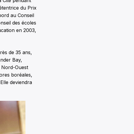
a Cité pendant
étentrice du Prix
bord au Conseil
onseil des écoles
ucation en 2003,
près de 35 ans,
under Bay,
du Nord-Ouest
rores boréales,
Elle deviendra