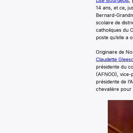
Lise Bourgeois
,
14 ans, et ce, j
Bernard-Grandmaî
scolaire de dist
catholiques du C
poste qu’elle a 
Originaire de No
Claudette Glees
présidente du co
(AFNOO), vice-pr
présidente de l
chevalière pour