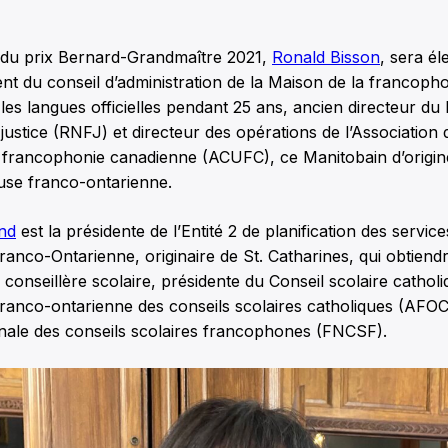
e du prix Bernard-Grandmaître 2021,
Ronald Bisson
, sera é
ident du conseil d’administration de la Maison de la francoph
les langues officielles pendant 25 ans, ancien directeur du
justice (RNFJ) et directeur des opérations de l’Association 
a francophonie canadienne (ACUFC), ce Manitobain d’origin
ause franco-ontarienne.
nd
est la présidente de l’Entité 2 de planification des servic
Franco-Ontarienne, originaire de St. Catharines, qui obtiend
é conseillère scolaire, présidente du Conseil scolaire catho
franco-ontarienne des conseils scolaires catholiques (AFOC
onale des conseils scolaires francophones (FNCSF).