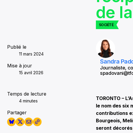
de l
SOCIÉTÉ
Publié le
11 mars 2024
Sandra Pad
Mise à jour
Journaliste, c
15 avril 2026
spadovani@tfo
Temps de lecture
TORONTO – L’As
4 minutes
le nom des six 
Partager
contributions e
Bourgeois, Meli
seront décorés 