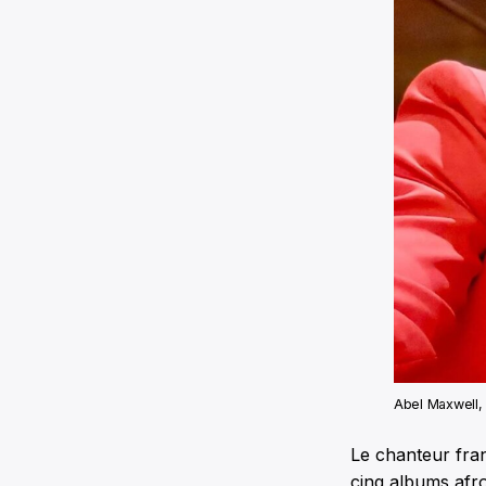
Abel Maxwell, 
Le chanteur fran
cinq albums afr