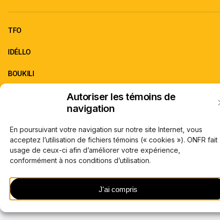
TFO
IDÉLLO
BOUKILI
Autoriser les témoins de
ONFR est la franchise d'information de TFO.
navigation
À propos de TFO
Carrières
© Office des télécommunications éducatives de langue française de l’Onta
En poursuivant votre navigation sur notre site Internet, vous
(TFO) 2026
acceptez l’utilisation de fichiers témoins (« cookies »). ONFR fait
usage de ceux-ci afin d’améliorer votre expérience,
conformément à nos conditions d’utilisation.
J'ai compris