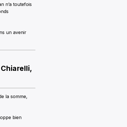
n n’a toutefois
onds
ns un avenir
Chiarelli,
 de la somme,
eloppe bien