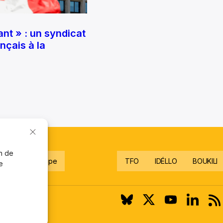
nt » : un syndicat
ançais à la
on de
gnez notre équipe
TFO
IDÉLLO
BOUKILI
e