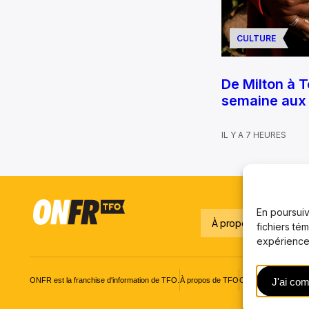
CULTURE
De Milton à T
semaine aux 
IL Y A 7 HEURES
En poursuiva
À propos
Notre é
fichiers té
expérience,
ONFR est la franchise d'information de TFO.
À propos de TFO
Carrières
© Office d
J'ai com