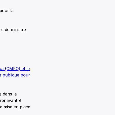
pour la
tre de ministre
wa (CMFO) et le
ie publique pour
s dans la
orénavant 9
la mise en place