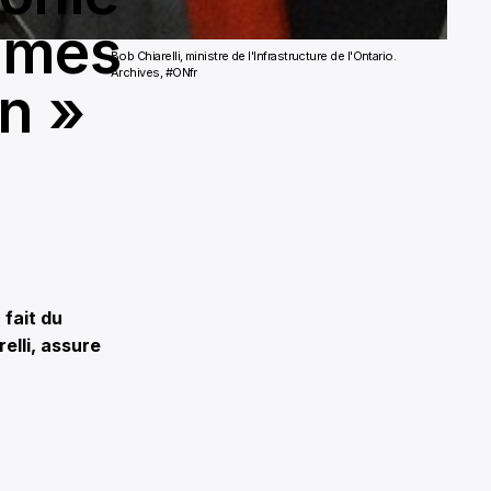
mmes
Bob Chiarelli, ministre de l'Infrastructure de l'Ontario.
Archives, #ONfr
on »
fait du
elli, assure