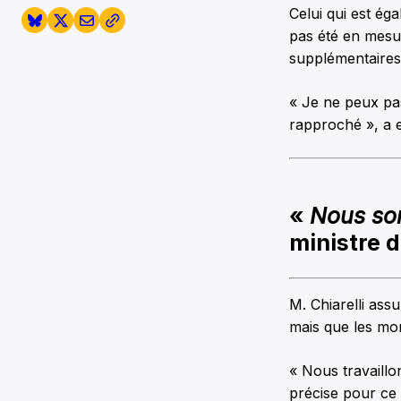
Celui qui est ég
pas été en mesu
supplémentaires
« Je ne peux pa
rapproché », a e
«
Nous som
ministre d
M. Chiarelli ass
mais que les mon
« Nous travaillo
précise pour ce t