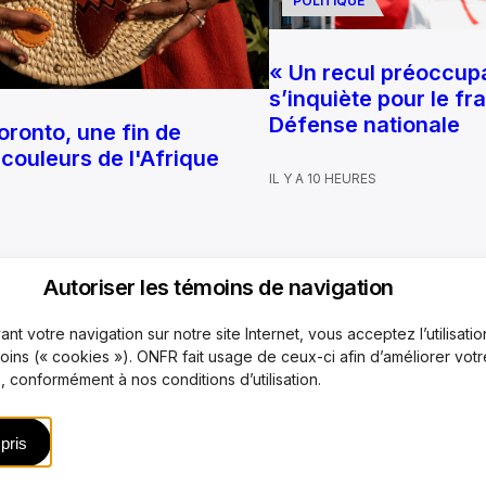
POLITIQUE
« Un recul préoccupa
s’inquiète pour le fr
Défense nationale
oronto, une fin de
couleurs de l'Afrique
IL Y A 10 HEURES
Autoriser les témoins de navigation
nt votre navigation sur notre site Internet, vous acceptez l’utilisati
quipe
Mécanisme de plaintes
Code de déontologie
Rejoi
moins (« cookies »). ONFR fait usage de ceux-ci afin d’améliorer votr
 conformément à nos conditions d’utilisation.
es télécommunications éducatives de langue française de l’Ontario (TFO) 2026
pris