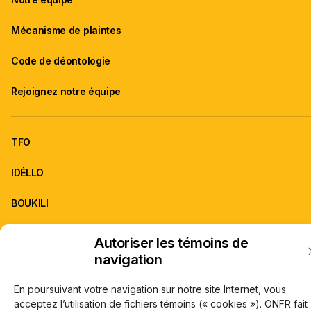
Mécanisme de plaintes
Code de déontologie
Rejoignez notre équipe
TFO
IDÉLLO
BOUKILI
Autoriser les témoins de
ONFR est la franchise d'information de TFO.
navigation
À propos de TFO
Carrières
© Office des télécommunications éducatives de langue française de l’Onta
En poursuivant votre navigation sur notre site Internet, vous
(TFO) 2026
acceptez l’utilisation de fichiers témoins (« cookies »). ONFR fait