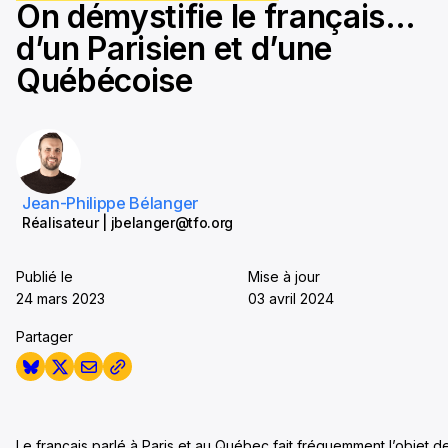
On démystifie le français…
seconds
d’un Parisien et d’une
Québécoise
Jean-Philippe Bélanger
Réalisateur | jbelanger@tfo.org
Publié le
Mise à jour
24 mars 2023
03 avril 2024
Partager
Le français parlé à Paris et au Québec fait fréquemment l’objet d