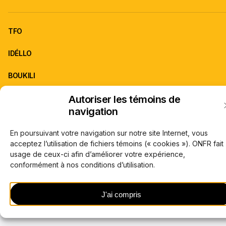
TFO
IDÉLLO
BOUKILI
Autoriser les témoins de
ONFR est la franchise d'information de TFO.
navigation
À propos de TFO
Carrières
© Office des télécommunications éducatives de langue française de l’Onta
En poursuivant votre navigation sur notre site Internet, vous
(TFO) 2026
acceptez l’utilisation de fichiers témoins (« cookies »). ONFR fait
usage de ceux-ci afin d’améliorer votre expérience,
conformément à nos conditions d’utilisation.
J'ai compris