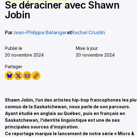
Se déraciner avec Shawn
seconds
Jobin
Par
Jean-Philippe Bélanger
et
Rachel Crustin
Publié le
Mise à jour
20 novembre 2024
20 novembre 2024
Partager
Shawn Jobin, l’un des artistes hip-hop francophones les plu
connus de la Saskatchewan, nous parle de son parcours.
Ayant étudié en anglais au Québec, puis en français en
Saskatchewan, l’identité linguistique est une de ses
principales sources d’inspiration.
Ce reportage marque le lancement de notre série « Micro &