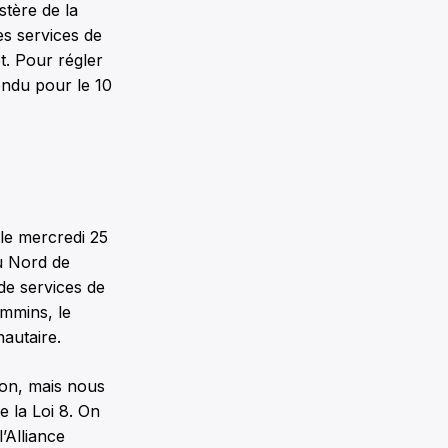
stère de la
es services de
t. Pour régler
endu pour le 10
le mercredi 25
u Nord de
 de services de
immins, le
autaire.
tion, mais nous
e la Loi 8. On
’Alliance