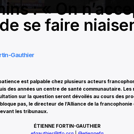
ins : « On n’acce
de se faire niaise
rtin-Gauthier
patience est palpable chez plusieurs acteurs francopho
uis des années un centre de santé communautaire. Les 
tation sur la question seront dévoilés au cours des proc
ébloque pas, le directeur de l’Alliance de la francophoni
devant les tribunaux.
ÉTIENNE FORTIN-GAUTHIER
efgauthier@tfo.org
|
@etiennefg