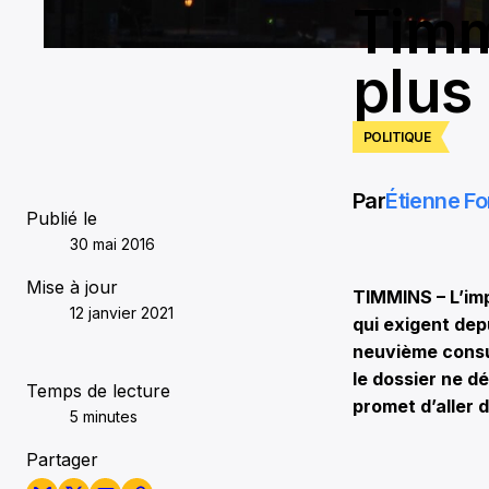
Timm
plus 
POLITIQUE
Par
Étienne Fo
Publié le
30 mai 2016
Mise à jour
TIMMINS – L’im
12 janvier 2021
qui exigent dep
neuvième consul
le dossier ne d
Temps de lecture
promet d’aller 
5 minutes
Partager