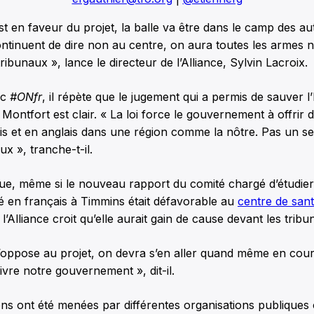
st en faveur du projet, la balle va être dans le camp des aut
continuent de dire non au centre, on aura toutes les armes 
tribunaux », lance le directeur de l’Alliance, Sylvin Lacroix.
ec
#ONfr
, il répète que le jugement qui a permis de sauver l’
ontfort est clair. « La loi force le gouvernement à offrir 
s et en anglais dans une région comme la nôtre. Pas un se
x », tranche-t-il.
ue, même si le nouveau rapport du comité chargé d’étudier
é en français à Timmins était défavorable au
centre de san
, l’Alliance croit qu’elle aurait gain de cause devant les tribu
 s’oppose au projet, on devra s’en aller quand même en co
vre notre gouvernement », dit-il.
ns ont été menées par différentes organisations publiques