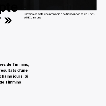
pte
r »
Timmins compte une proportion de francophones de 37,2%.
WikiCommons
nes de Timmins,
résultats d’une
hains jours. Si
e de Timmins