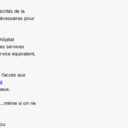
orités de la
nécessaires pour
hôpital
des services
rvice équivalent,
 l’accès aux
té
naux.
ur…même si on ne
 ou