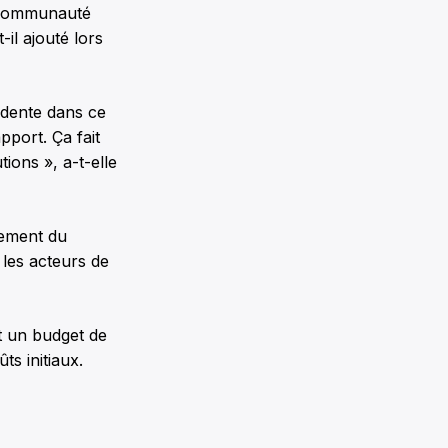
a communauté
il ajouté lors
udente dans ce
pport. Ça fait
ions », a-t-elle
nement du
 les acteurs de
t un budget de
s initiaux.