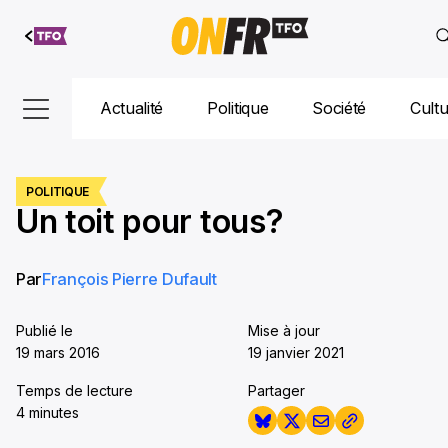
Aller au
contenu
Actualité
Politique
Société
Cult
POLITIQUE
​Un toit pour tous?
Par
François Pierre Dufault
Publié le
Mise à jour
19 mars 2016
19 janvier 2021
Temps de lecture
Partager
4 minutes