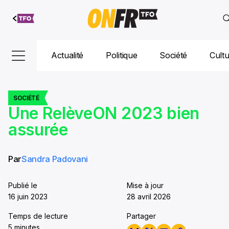
Aller au
contenu
Actualité
Politique
Société
Cult
SOCIÉTÉ
Une RelèveON 2023 bien
assurée
Par
Sandra Padovani
Publié le
Mise à jour
16 juin 2023
28 avril 2026
Temps de lecture
Partager
5 minutes