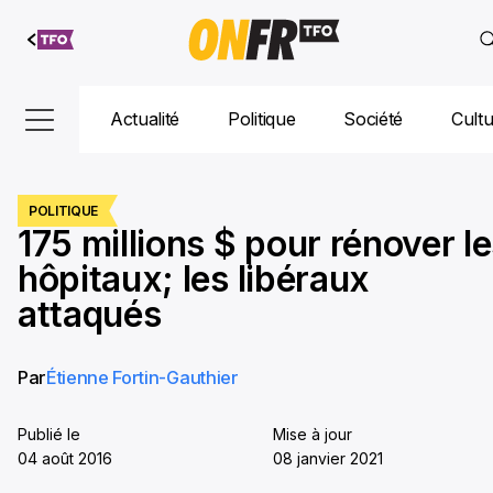
Aller au
contenu
Actualité
Politique
Société
Cult
POLITIQUE
175 millions $ pour rénover l
hôpitaux; les libéraux
attaqués
Par
Étienne Fortin-Gauthier
Publié le
Mise à jour
04 août 2016
08 janvier 2021