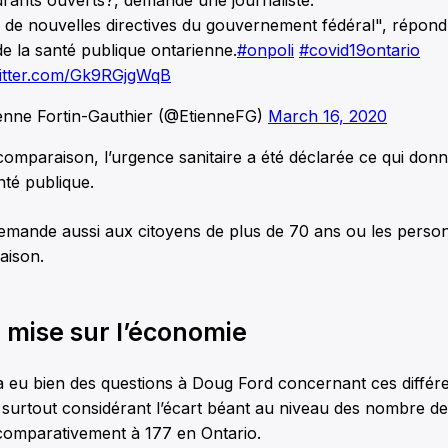
 a de nouvelles directives du gouvernement fédéral", répond
de la santé publique ontarienne.
#onpoli
#covid19ontario
witter.com/Gk9RGjgWqB
enne Fortin-Gauthier (@EtienneFG)
March 16, 2020
omparaison, l’urgence sanitaire a été déclarée ce qui don
nté publique.
emande aussi aux citoyens de plus de 70 ans ou les person
aison.
 mise sur l’économie
 a eu bien des questions à Doug Ford concernant ces différ
surtout considérant l’écart béant au niveau des nombre de 
omparativement à 177 en Ontario.