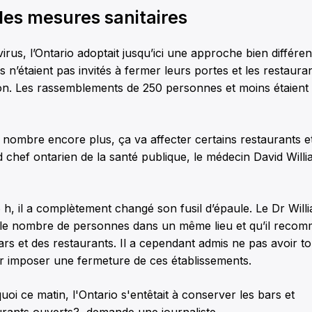
les mesures sanitaires
rus, l’Ontario adoptait jusqu’ici une approche bien différen
 n’étaient pas invités à fermer leurs portes et les restauran
ion. Les rassemblements de 250 personnes et moins étaient
e nombre encore plus, ça va affecter certains restaurants et
 chef ontarien de la santé publique, le médecin David Willi
h, il a complètement changé son fusil d’épaule. Le Dr Wil
 50 le nombre de personnes dans un même lieu et qu’il recom
rs et des restaurants. Il a cependant admis ne pas avoir t
r imposer une fermeture de ces établissements.
oi ce matin, l'Ontario s'entêtait à conserver les bars et
urants ouverts?, demande une journaliste.