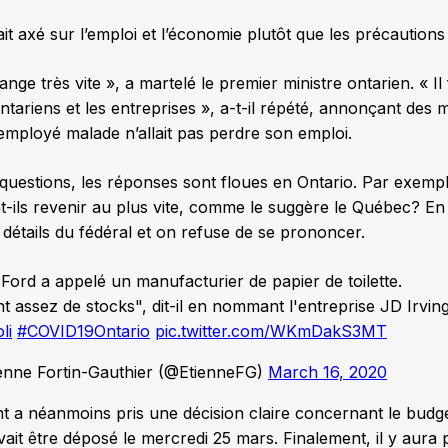
t axé sur l’emploi et l’économie plutôt que les précautions 
ange très vite », a martelé le premier ministre ontarien. « Il
 ontariens et les entreprises », a-t-il répété, annonçant des
employé malade n’allait pas perdre son emploi.
 questions, les réponses sont floues en Ontario. Par exemp
t-ils revenir au plus vite, comme le suggère le Québec? En 
 détails du fédéral et on refuse de se prononcer.
Ford a appelé un manufacturier de papier de toilette.
nt assez de stocks", dit-il en nommant l'entreprise JD Irving
li
#COVID19Ontario
pic.twitter.com/WKmDakS3MT
enne Fortin-Gauthier (@EtienneFG)
March 16, 2020
 a néanmoins pris une décision claire concernant le budge
vait être déposé le mercredi 25 mars. Finalement, il y aura 