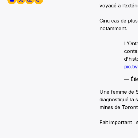
voyagé à l’extér
Cinq cas de plus
notamment.
L'Onta
conta
d'hist
pic.t
— Éti
Une femme de Su
diagnostiqué la 
mines de Toronto
Fait important :