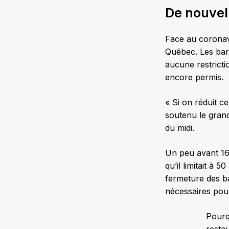
De nouvel
Face au coronavi
Québec. Les bars
aucune restrict
encore permis.
« Si on réduit c
soutenu le grand
du midi.
Un peu avant 16 
qu’il limitait à
fermeture des ba
nécessaires pou
Pourqu
resta