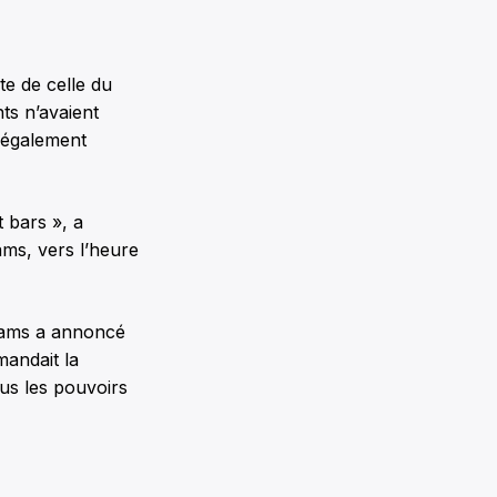
te de celle du
ts n’avaient
 également
 bars », a
ams, vers l’heure
liams a annoncé
mandait la
ous les pouvoirs