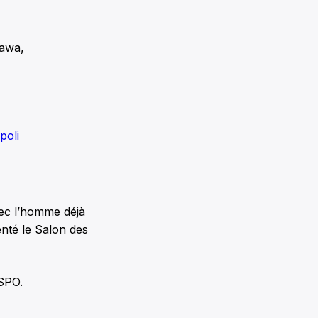
tawa,
poli
vec l’homme déjà
enté le Salon des
 SPO.