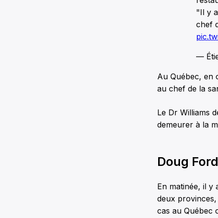
"Il y
chef 
pic.t
— Éti
Au Québec, en c
au chef de la sa
Le Dr Williams d
demeurer à la m
Doug Ford
En matinée, il y
deux provinces, 
cas au Québec c