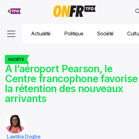
Aller au
contenu
Actualité
Politique
Société
Cult
SOCIÉTÉ
À l’aéroport Pearson, le
Centre francophone favorise
la rétention des nouveaux
arrivants
Laetitia Dogbe