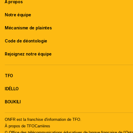
À propos
Notre équipe
Mécanisme de plaintes
Code de déontologie
Rejoignez notre équipe
TFO
IDÉLLO
BOUKILI
ONFR est la franchise d'information de TFO.
À propos de TFO
Carrières
© Office des télécommunications éducatives de langue française de l’Onta