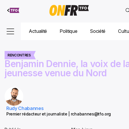
Aller au
contenu
Actualité
Politique
Société
Cult
RENCONTRES
Benjamin Dennie, la voix de l
jeunesse venue du Nord
Rudy Chabannes
Premier rédacteur et journaliste | rchabannes@tfo.org