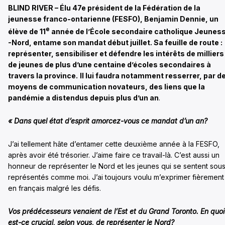
BLIND RIVER – Élu 47e président de la Fédération de la
jeunesse franco-ontarienne (FESFO), Benjamin Dennie, un
e
élève de 11
année de l’École secondaire catholique Jeuness
-Nord, entame son mandat début juillet. Sa feuille de route :
représenter, sensibiliser et défendre les intérêts de milliers
de jeunes de plus d’une centaine d’écoles secondaires à
travers la province.
Il lui faudra notamment resserrer,
par d
moyens de communication novateurs,
des liens que la
pandémie a distendus depuis plus d’un an
.
« Dans quel état d’esprit amorcez-vous ce mandat d’un an?
J’ai tellement hâte d’entamer cette deuxième année à la FESFO,
après avoir été trésorier. J’aime faire ce travail-là. C’est aussi un
honneur de représenter le Nord et les jeunes qui se sentent sou
représentés comme moi. J’ai toujours voulu m’exprimer fièrement
en français malgré les défis.
Vos
prédécesseurs venaient de l’Est et du Grand Toronto. En quoi
est-ce crucial, selon vous, de représenter le Nord?