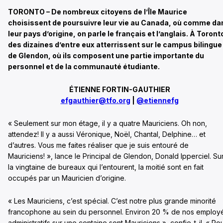
TORONTO – De nombreux citoyens de l’Île Maurice
choisissent de poursuivre leur vie au Canada, où comme da
leur pays d’origine, on parle le français et l’anglais. À Toront
des dizaines d’entre eux atterrissent sur le campus bilingue
de Glendon, où ils composent une partie importante du
personnel et de la communauté étudiante.
ÉTIENNE FORTIN-GAUTHIER
efgauthier@tfo.org
|
@etiennefg
« Seulement sur mon étage, il y a quatre Mauriciens. Oh non,
attendez! Il y a aussi Véronique, Noël, Chantal, Delphine… et
d’autres. Vous me faites réaliser que je suis entouré de
Mauriciens! », lance le Principal de Glendon, Donald Ipperciel. Su
la vingtaine de bureaux qui l’entourent, la moitié sont en fait
occupés par un Mauricien d’origine.
« Les Mauriciens, c’est spécial. C’est notre plus grande minorité
francophone au sein du personnel. Environ 20 % de nos employ
administratifs sur une centaine sont Mauriciens », confie-t-il. « Po