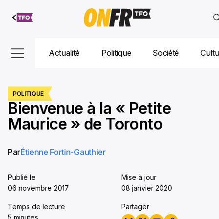
Aller au
contenu
Actualité
Politique
Société
Cult
POLITIQUE
Bienvenue à la « Petite
Maurice » de Toronto
Par
Étienne Fortin-Gauthier
Publié le
Mise à jour
06 novembre 2017
08 janvier 2020
Temps de lecture
Partager
5 minutes