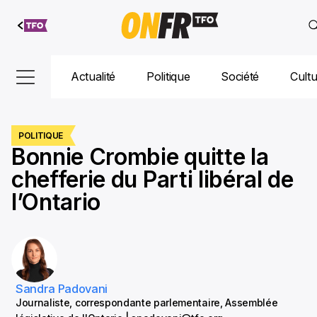
Aller au
contenu
Actualité
Politique
Société
Cult
POLITIQUE
Bonnie Crombie quitte la
chefferie du Parti libéral de
l’Ontario
Sandra Padovani
Journaliste, correspondante parlementaire, Assemblée