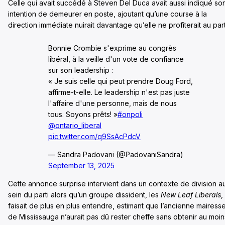
Celle qui avait succédé à Steven Del Duca avait aussi indiqué so
intention de demeurer en poste, ajoutant qu’une course à la
direction immédiate nuirait davantage qu’elle ne profiterait au part
Bonnie Crombie s'exprime au congrès
libéral, à la veille d'un vote de confiance
sur son leadership :
« Je suis celle qui peut prendre Doug Ford,
affirme-t-elle. Le leadership n'est pas juste
l'affaire d'une personne, mais de nous
tous. Soyons prêts! »
#onpoli
@ontario_liberal
pic.twitter.com/q9SsAcPdcV
— Sandra Padovani (@PadovaniSandra)
September 13, 2025
Cette annonce surprise intervient dans un contexte de division a
sein du parti alors qu’un groupe dissident, les
New Leaf Liberals
,
faisait de plus en plus entendre, estimant que l’ancienne mairess
de Mississauga n’aurait pas dû rester cheffe sans obtenir au moin